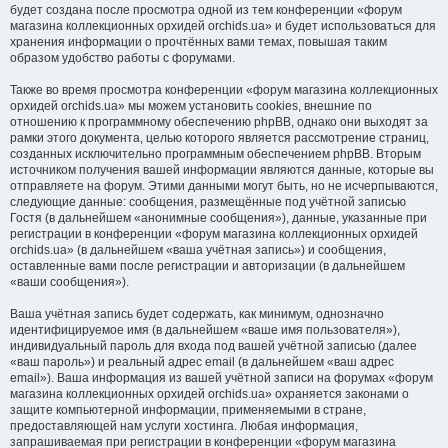
будет создана после просмотра одной из тем конференции «форум
магазина коллекционных орхидей orchids.ua» и будет использоваться для
хранения информации о прочтённых вами темах, повышая таким
образом удобство работы с форумами.
Также во время просмотра конференции «форум магазина коллекционных
орхидей orchids.ua» мы можем установить cookies, внешние по
отношению к программному обеспечению phpBB, однако они выходят за
рамки этого документа, целью которого является рассмотрение страниц,
созданных исключительно программным обеспечением phpBB. Вторым
источником получения вашей информации являются данные, которые вы
отправляете на форум. Этими данными могут быть, но не исчерпываются,
следующие данные: сообщения, размещённые под учётной записью
Гостя (в дальнейшем «анонимные сообщения»), данные, указанные при
регистрации в конференции «форум магазина коллекционных орхидей
orchids.ua» (в дальнейшем «ваша учётная запись») и сообщения,
оставленные вами после регистрации и авторизации (в дальнейшем
«ваши сообщения»).
Ваша учётная запись будет содержать, как минимум, однозначно
идентифицируемое имя (в дальнейшем «ваше имя пользователя»),
индивидуальный пароль для входа под вашей учётной записью (далее
«ваш пароль») и реальный адрес email (в дальнейшем «ваш адрес
email»). Ваша информация из вашей учётной записи на форумах «форум
магазина коллекционных орхидей orchids.ua» охраняется законами о
защите компьютерной информации, применяемыми в стране,
предоставляющей нам услуги хостинга. Любая информация,
запрашиваемая при регистрации в конференции «форум магазина