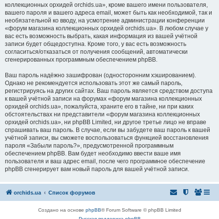
коллекционных орхидей orchids.ua», кроме вашего имени пользователя,
вашего пароля и вашего адреса email, может быть как необходимой, так и
необязательной ко вводу, на усмотрение администрации конференции
«форум магазина коллекционных орхидей orchids.ua». В любом случае у
вас есть возможность выбрать, какая информация из вашей учётной
записи будет общедоступна. Кроме того, у вас есть возможность
согласиться/отказаться от получения сообщений, автоматически
сгенерированных программным обеспечением phpBB.
Ваш пароль надёжно зашифрован (односторонним хэшированием).
Однако не рекомендуется использовать этот же самый пароль,
регистрируясь на других сайтах. Ваш пароль является средством доступа
к вашей учётной записи на форумах «форум магазина коллекционных
орхидей orchids.ua», пожалуйста, храните его в тайне, ни при каких
обстоятельствах ни представители «форум магазина коллекционных
орхидей orchids.ua», ни phpBB Limited, ни другое третье лицо не вправе
спрашивать ваш пароль. В случае, если вы забудете ваш пароль к вашей
учётной записи, вы сможете воспользоваться функцией восстановления
пароля «Забыли пароль?», предусмотренной программным
обеспечением phpBB. Вам будет необходимо ввести ваше имя
пользователя и ваш адрес email, после чего программное обеспечение
phpBB сгенерирует вам новый пароль для вашей учётной записи.
orchids.ua
Список форумов
Создано на основе
phpBB
® Forum Software © phpBB Limited
Русская поддержка phpBB