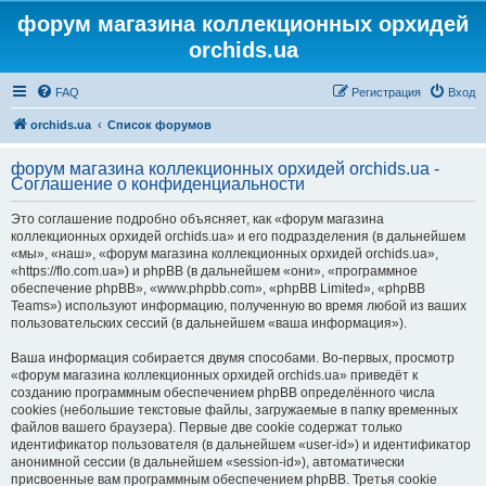
форум магазина коллекционных орхидей
orchids.ua
FAQ
Регистрация
Вход
orchids.ua
Список форумов
форум магазина коллекционных орхидей orchids.ua -
Соглашение о конфиденциальности
Это соглашение подробно объясняет, как «форум магазина
коллекционных орхидей orchids.ua» и его подразделения (в дальнейшем
«мы», «наш», «форум магазина коллекционных орхидей orchids.ua»,
«https://flo.com.ua») и phpBB (в дальнейшем «они», «программное
обеспечение phpBB», «www.phpbb.com», «phpBB Limited», «phpBB
Teams») используют информацию, полученную во время любой из ваших
пользовательских сессий (в дальнейшем «ваша информация»).
Ваша информация собирается двумя способами. Во-первых, просмотр
«форум магазина коллекционных орхидей orchids.ua» приведёт к
созданию программным обеспечением phpBB определённого числа
cookies (небольшие текстовые файлы, загружаемые в папку временных
файлов вашего браузера). Первые две cookie содержат только
идентификатор пользователя (в дальнейшем «user-id») и идентификатор
анонимной сессии (в дальнейшем «session-id»), автоматически
присвоенные вам программным обеспечением phpBB. Третья cookie