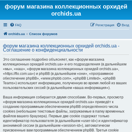
форум магазина коллекционных орхидей
orchids.ua
FAQ
Регистрация
Вход
orchids.ua
Список форумов
форум магазина коллекционных орхидей orchids.ua -
Соглашение о конфиденциальности
Это соглашение подробно объясняет, как «форум магазина
коллекционных орхидей orchids.ua» и его подразделения (в дальнейшем
«мы», «наш», «форум магазина коллекционных орхидей orchids.ua»,
«https://flo.com.ua») и phpBB (в дальнейшем «они», «программное
обеспечение phpBB», «www.phpbb.com», «phpBB Limited», «phpBB
Teams») используют информацию, полученную во время любой из ваших
пользовательских сессий (в дальнейшем «ваша информация»).
Ваша информация собирается двумя способами. Во-первых, просмотр
«форум магазина коллекционных орхидей orchids.ua» приведёт к
созданию программным обеспечением phpBB определённого числа
cookies (небольшие текстовые файлы, загружаемые в папку временных
файлов вашего браузера). Первые две cookie содержат только
идентификатор пользователя (в дальнейшем «user-id») и идентификатор
анонимной сессии (в дальнейшем «session-id»), автоматически
присвоенные вам программным обеспечением phpBB. Третья cookie