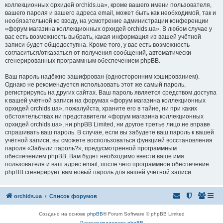
коллекционных орхидей orchids.ua», кроме вашего имени пользователя,
вашего пароля и вашего адреса email, может быть как необходимой, так и
необязательной ко вводу, на усмотрение администрации конференции
«форум магазина коллекционных орхидей orchids.ua». В любом случае у
вас есть возможность выбрать, какая информация из вашей учётной
записи будет общедоступна. Кроме того, у вас есть возможность
согласиться/отказаться от получения сообщений, автоматически
сгенерированных программным обеспечением phpBB.
Ваш пароль надёжно зашифрован (односторонним хэшированием).
Однако не рекомендуется использовать этот же самый пароль,
регистрируясь на других сайтах. Ваш пароль является средством доступа
к вашей учётной записи на форумах «форум магазина коллекционных
орхидей orchids.ua», пожалуйста, храните его в тайне, ни при каких
обстоятельствах ни представители «форум магазина коллекционных
орхидей orchids.ua», ни phpBB Limited, ни другое третье лицо не вправе
спрашивать ваш пароль. В случае, если вы забудете ваш пароль к вашей
учётной записи, вы сможете воспользоваться функцией восстановления
пароля «Забыли пароль?», предусмотренной программным
обеспечением phpBB. Вам будет необходимо ввести ваше имя
пользователя и ваш адрес email, после чего программное обеспечение
phpBB сгенерирует вам новый пароль для вашей учётной записи.
orchids.ua
Список форумов
Создано на основе
phpBB
® Forum Software © phpBB Limited
Русская поддержка phpBB