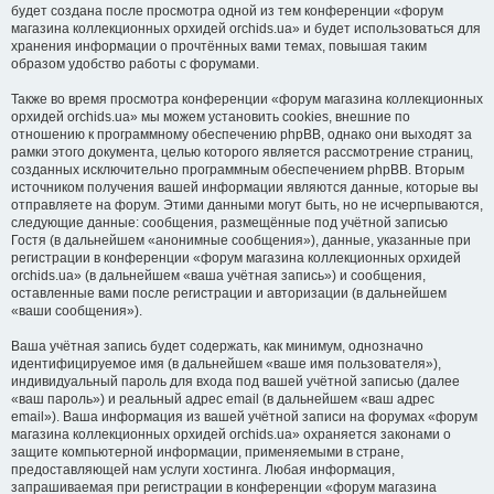
будет создана после просмотра одной из тем конференции «форум
магазина коллекционных орхидей orchids.ua» и будет использоваться для
хранения информации о прочтённых вами темах, повышая таким
образом удобство работы с форумами.
Также во время просмотра конференции «форум магазина коллекционных
орхидей orchids.ua» мы можем установить cookies, внешние по
отношению к программному обеспечению phpBB, однако они выходят за
рамки этого документа, целью которого является рассмотрение страниц,
созданных исключительно программным обеспечением phpBB. Вторым
источником получения вашей информации являются данные, которые вы
отправляете на форум. Этими данными могут быть, но не исчерпываются,
следующие данные: сообщения, размещённые под учётной записью
Гостя (в дальнейшем «анонимные сообщения»), данные, указанные при
регистрации в конференции «форум магазина коллекционных орхидей
orchids.ua» (в дальнейшем «ваша учётная запись») и сообщения,
оставленные вами после регистрации и авторизации (в дальнейшем
«ваши сообщения»).
Ваша учётная запись будет содержать, как минимум, однозначно
идентифицируемое имя (в дальнейшем «ваше имя пользователя»),
индивидуальный пароль для входа под вашей учётной записью (далее
«ваш пароль») и реальный адрес email (в дальнейшем «ваш адрес
email»). Ваша информация из вашей учётной записи на форумах «форум
магазина коллекционных орхидей orchids.ua» охраняется законами о
защите компьютерной информации, применяемыми в стране,
предоставляющей нам услуги хостинга. Любая информация,
запрашиваемая при регистрации в конференции «форум магазина