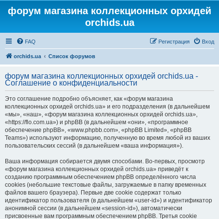
форум магазина коллекционных орхидей
orchids.ua
FAQ
Регистрация
Вход
orchids.ua
Список форумов
форум магазина коллекционных орхидей orchids.ua -
Соглашение о конфиденциальности
Это соглашение подробно объясняет, как «форум магазина
коллекционных орхидей orchids.ua» и его подразделения (в дальнейшем
«мы», «наш», «форум магазина коллекционных орхидей orchids.ua»,
«https://flo.com.ua») и phpBB (в дальнейшем «они», «программное
обеспечение phpBB», «www.phpbb.com», «phpBB Limited», «phpBB
Teams») используют информацию, полученную во время любой из ваших
пользовательских сессий (в дальнейшем «ваша информация»).
Ваша информация собирается двумя способами. Во-первых, просмотр
«форум магазина коллекционных орхидей orchids.ua» приведёт к
созданию программным обеспечением phpBB определённого числа
cookies (небольшие текстовые файлы, загружаемые в папку временных
файлов вашего браузера). Первые две cookie содержат только
идентификатор пользователя (в дальнейшем «user-id») и идентификатор
анонимной сессии (в дальнейшем «session-id»), автоматически
присвоенные вам программным обеспечением phpBB. Третья cookie