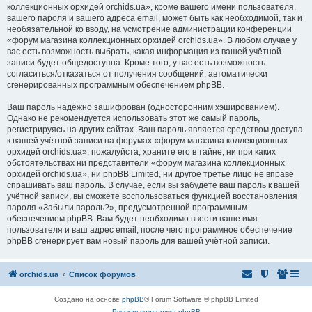
коллекционных орхидей orchids.ua», кроме вашего имени пользователя,
вашего пароля и вашего адреса email, может быть как необходимой, так и
необязательной ко вводу, на усмотрение администрации конференции
«форум магазина коллекционных орхидей orchids.ua». В любом случае у
вас есть возможность выбрать, какая информация из вашей учётной
записи будет общедоступна. Кроме того, у вас есть возможность
согласиться/отказаться от получения сообщений, автоматически
сгенерированных программным обеспечением phpBB.
Ваш пароль надёжно зашифрован (односторонним хэшированием).
Однако не рекомендуется использовать этот же самый пароль,
регистрируясь на других сайтах. Ваш пароль является средством доступа
к вашей учётной записи на форумах «форум магазина коллекционных
орхидей orchids.ua», пожалуйста, храните его в тайне, ни при каких
обстоятельствах ни представители «форум магазина коллекционных
орхидей orchids.ua», ни phpBB Limited, ни другое третье лицо не вправе
спрашивать ваш пароль. В случае, если вы забудете ваш пароль к вашей
учётной записи, вы сможете воспользоваться функцией восстановления
пароля «Забыли пароль?», предусмотренной программным
обеспечением phpBB. Вам будет необходимо ввести ваше имя
пользователя и ваш адрес email, после чего программное обеспечение
phpBB сгенерирует вам новый пароль для вашей учётной записи.
orchids.ua
Список форумов
Создано на основе
phpBB
® Forum Software © phpBB Limited
Русская поддержка phpBB