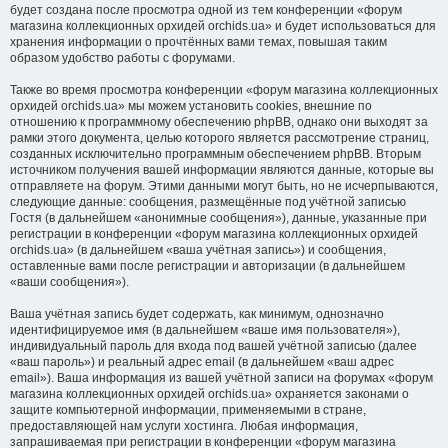
будет создана после просмотра одной из тем конференции «форум
магазина коллекционных орхидей orchids.ua» и будет использоваться для
хранения информации о прочтённых вами темах, повышая таким
образом удобство работы с форумами.
Также во время просмотра конференции «форум магазина коллекционных
орхидей orchids.ua» мы можем установить cookies, внешние по
отношению к программному обеспечению phpBB, однако они выходят за
рамки этого документа, целью которого является рассмотрение страниц,
созданных исключительно программным обеспечением phpBB. Вторым
источником получения вашей информации являются данные, которые вы
отправляете на форум. Этими данными могут быть, но не исчерпываются,
следующие данные: сообщения, размещённые под учётной записью
Гостя (в дальнейшем «анонимные сообщения»), данные, указанные при
регистрации в конференции «форум магазина коллекционных орхидей
orchids.ua» (в дальнейшем «ваша учётная запись») и сообщения,
оставленные вами после регистрации и авторизации (в дальнейшем
«ваши сообщения»).
Ваша учётная запись будет содержать, как минимум, однозначно
идентифицируемое имя (в дальнейшем «ваше имя пользователя»),
индивидуальный пароль для входа под вашей учётной записью (далее
«ваш пароль») и реальный адрес email (в дальнейшем «ваш адрес
email»). Ваша информация из вашей учётной записи на форумах «форум
магазина коллекционных орхидей orchids.ua» охраняется законами о
защите компьютерной информации, применяемыми в стране,
предоставляющей нам услуги хостинга. Любая информация,
запрашиваемая при регистрации в конференции «форум магазина