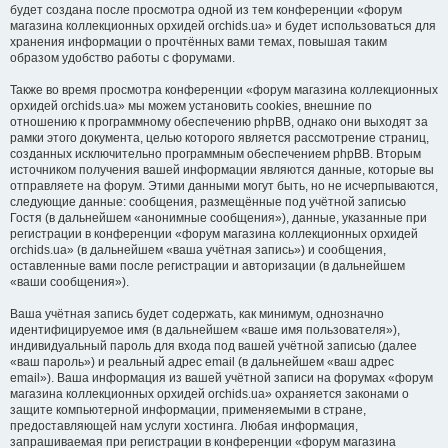
будет создана после просмотра одной из тем конференции «форум
магазина коллекционных орхидей orchids.ua» и будет использоваться для
хранения информации о прочтённых вами темах, повышая таким
образом удобство работы с форумами.
Также во время просмотра конференции «форум магазина коллекционных
орхидей orchids.ua» мы можем установить cookies, внешние по
отношению к программному обеспечению phpBB, однако они выходят за
рамки этого документа, целью которого является рассмотрение страниц,
созданных исключительно программным обеспечением phpBB. Вторым
источником получения вашей информации являются данные, которые вы
отправляете на форум. Этими данными могут быть, но не исчерпываются,
следующие данные: сообщения, размещённые под учётной записью
Гостя (в дальнейшем «анонимные сообщения»), данные, указанные при
регистрации в конференции «форум магазина коллекционных орхидей
orchids.ua» (в дальнейшем «ваша учётная запись») и сообщения,
оставленные вами после регистрации и авторизации (в дальнейшем
«ваши сообщения»).
Ваша учётная запись будет содержать, как минимум, однозначно
идентифицируемое имя (в дальнейшем «ваше имя пользователя»),
индивидуальный пароль для входа под вашей учётной записью (далее
«ваш пароль») и реальный адрес email (в дальнейшем «ваш адрес
email»). Ваша информация из вашей учётной записи на форумах «форум
магазина коллекционных орхидей orchids.ua» охраняется законами о
защите компьютерной информации, применяемыми в стране,
предоставляющей нам услуги хостинга. Любая информация,
запрашиваемая при регистрации в конференции «форум магазина