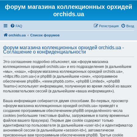
форум магазина коллекционных орхидей
orchids.ua
FAQ
Регистрация
Вход
orchids.ua
Список форумов
форум магазина коллекционных орхидей orchids.ua -
Соглашение о конфиденциальности
Это соглашение подробно объясняет, как «форум магазина
коллекционных орхидей orchids.ua» и его подразделения (в дальнейшем
«мы», «наш», «форум магазина коллекционных орхидей orchids.ua»,
«https://flo.com.ua») и phpBB (в дальнейшем «они», «программное
обеспечение phpBB», «www.phpbb.com», «phpBB Limited», «phpBB
Teams») используют информацию, полученную во время любой из ваших
пользовательских сессий (в дальнейшем «ваша информация»).
Ваша информация собирается двумя способами. Во-первых, просмотр
«форум магазина коллекционных орхидей orchids.ua» приведёт к
созданию программным обеспечением phpBB определённого числа
cookies (небольшие текстовые файлы, загружаемые в папку временных
файлов вашего браузера). Первые две cookie содержат только
идентификатор пользователя (в дальнейшем «user-id») и идентификатор
анонимной сессии (в дальнейшем «session-id»), автоматически
присвоенные вам программным обеспечением phpBB. Третья cookie