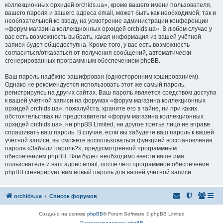
коллекционных орхидей orchids.ua», кроме вашего имени пользователя,
вашего пароля и вашего адреса email, может быть как необходимой, так и
необязательной ко вводу, на усмотрение администрации конференции
«форум магазина коллекционных орхидей orchids.ua». В любом случае у
вас есть возможность выбрать, какая информация из вашей учётной
записи будет общедоступна. Кроме того, у вас есть возможность
согласиться/отказаться от получения сообщений, автоматически
сгенерированных программным обеспечением phpBB.
Ваш пароль надёжно зашифрован (односторонним хэшированием).
Однако не рекомендуется использовать этот же самый пароль,
регистрируясь на других сайтах. Ваш пароль является средством доступа
к вашей учётной записи на форумах «форум магазина коллекционных
орхидей orchids.ua», пожалуйста, храните его в тайне, ни при каких
обстоятельствах ни представители «форум магазина коллекционных
орхидей orchids.ua», ни phpBB Limited, ни другое третье лицо не вправе
спрашивать ваш пароль. В случае, если вы забудете ваш пароль к вашей
учётной записи, вы сможете воспользоваться функцией восстановления
пароля «Забыли пароль?», предусмотренной программным
обеспечением phpBB. Вам будет необходимо ввести ваше имя
пользователя и ваш адрес email, после чего программное обеспечение
phpBB сгенерирует вам новый пароль для вашей учётной записи.
orchids.ua
Список форумов
Создано на основе
phpBB
® Forum Software © phpBB Limited
Русская поддержка phpBB