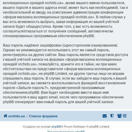
коллекционных орхидей orchids.ua», кроме вашего имени пользователя,
вашего пароля и вашего адреса email, может быть как необходимой, так и
необязательной ко вводу, на усмотрение администрации конференции
«форум магазина коллекционных орхидей orchids.ua». В любом случае у
вас есть возможность выбрать, какая информация из вашей учётной
записи будет общедоступна. Кроме того, у вас есть возможность
согласиться/отказаться от получения сообщений, автоматически
сгенерированных программным обеспечением phpBB.
Ваш пароль надёжно зашифрован (односторонним хэшированием).
Однако не рекомендуется использовать этот же самый пароль,
регистрируясь на других сайтах. Ваш пароль является средством доступа
к вашей учётной записи на форумах «форум магазина коллекционных
орхидей orchids.ua», пожалуйста, храните его в тайне, ни при каких
обстоятельствах ни представители «форум магазина коллекционных
орхидей orchids.ua», ни phpBB Limited, ни другое третье лицо не вправе
спрашивать ваш пароль. В случае, если вы забудете ваш пароль к вашей
учётной записи, вы сможете воспользоваться функцией восстановления
пароля «Забыли пароль?», предусмотренной программным
обеспечением phpBB. Вам будет необходимо ввести ваше имя
пользователя и ваш адрес email, после чего программное обеспечение
phpBB сгенерирует вам новый пароль для вашей учётной записи.
orchids.ua
Список форумов
Создано на основе
phpBB
® Forum Software © phpBB Limited
Русская поддержка phpBB