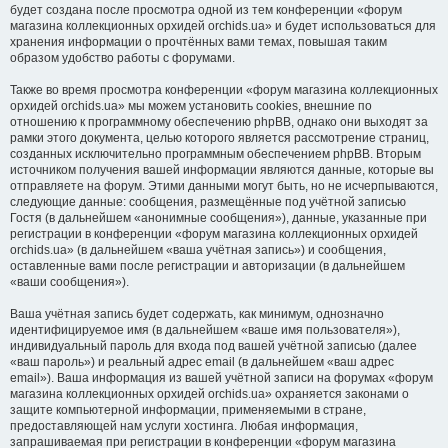
будет создана после просмотра одной из тем конференции «форум
магазина коллекционных орхидей orchids.ua» и будет использоваться для
хранения информации о прочтённых вами темах, повышая таким
образом удобство работы с форумами.
Также во время просмотра конференции «форум магазина коллекционных
орхидей orchids.ua» мы можем установить cookies, внешние по
отношению к программному обеспечению phpBB, однако они выходят за
рамки этого документа, целью которого является рассмотрение страниц,
созданных исключительно программным обеспечением phpBB. Вторым
источником получения вашей информации являются данные, которые вы
отправляете на форум. Этими данными могут быть, но не исчерпываются,
следующие данные: сообщения, размещённые под учётной записью
Гостя (в дальнейшем «анонимные сообщения»), данные, указанные при
регистрации в конференции «форум магазина коллекционных орхидей
orchids.ua» (в дальнейшем «ваша учётная запись») и сообщения,
оставленные вами после регистрации и авторизации (в дальнейшем
«ваши сообщения»).
Ваша учётная запись будет содержать, как минимум, однозначно
идентифицируемое имя (в дальнейшем «ваше имя пользователя»),
индивидуальный пароль для входа под вашей учётной записью (далее
«ваш пароль») и реальный адрес email (в дальнейшем «ваш адрес
email»). Ваша информация из вашей учётной записи на форумах «форум
магазина коллекционных орхидей orchids.ua» охраняется законами о
защите компьютерной информации, применяемыми в стране,
предоставляющей нам услуги хостинга. Любая информация,
запрашиваемая при регистрации в конференции «форум магазина