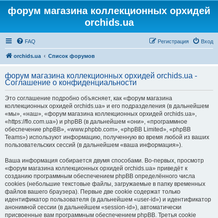
форум магазина коллекционных орхидей
orchids.ua
FAQ
Регистрация
Вход
orchids.ua
Список форумов
форум магазина коллекционных орхидей orchids.ua -
Соглашение о конфиденциальности
Это соглашение подробно объясняет, как «форум магазина
коллекционных орхидей orchids.ua» и его подразделения (в дальнейшем
«мы», «наш», «форум магазина коллекционных орхидей orchids.ua»,
«https://flo.com.ua») и phpBB (в дальнейшем «они», «программное
обеспечение phpBB», «www.phpbb.com», «phpBB Limited», «phpBB
Teams») используют информацию, полученную во время любой из ваших
пользовательских сессий (в дальнейшем «ваша информация»).
Ваша информация собирается двумя способами. Во-первых, просмотр
«форум магазина коллекционных орхидей orchids.ua» приведёт к
созданию программным обеспечением phpBB определённого числа
cookies (небольшие текстовые файлы, загружаемые в папку временных
файлов вашего браузера). Первые две cookie содержат только
идентификатор пользователя (в дальнейшем «user-id») и идентификатор
анонимной сессии (в дальнейшем «session-id»), автоматически
присвоенные вам программным обеспечением phpBB. Третья cookie