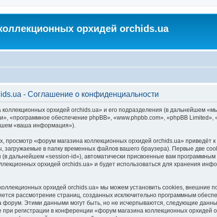
коллекционных орхидей orchids.ua
ids.ua - Соглашение о конфиденциальности
 коллекционных орхидей orchids.ua» и его подразделения (в дальнейшем «м
м «они», «программное обеспечение phpBB», «www.phpbb.com», «phpBB Limited
ейшем «ваша информация»).
, просмотр «форум магазина коллекционных орхидей orchids.ua» приведёт
, загружаемые в папку временных файлов вашего браузера). Первые две coo
 (в дальнейшем «session-id»), автоматически присвоенные вам программным 
ллекционных орхидей orchids.ua» и будет использоваться для хранения инф
коллекционных орхидей orchids.ua» мы можем установить cookies, внешние 
является рассмотрение страниц, созданных исключительно программным обес
 форум. Этими данными могут быть, но не исчерпываются, следующие данны
при регистрации в конференции «форум магазина коллекционных орхидей orc