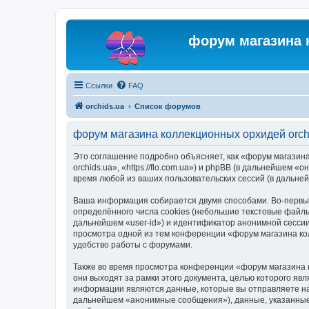
форум магазина 
Ссылки
FAQ
orchids.ua
Список форумов
форум магазина коллекционных орхидей orch
Это соглашение подробно объясняет, как «форум магазина
orchids.ua», «https://flo.com.ua») и phpBB (в дальнейше
время любой из ваших пользовательских сессий (в дальн
Ваша информация собирается двумя способами. Во-первых
определённого числа cookies (небольшие текстовые файлы
дальнейшем «user-id») и идентификатор анонимной сессии
просмотра одной из тем конференции «форум магазина ко
удобство работы с форумами.
Также во время просмотра конференции «форум магазина 
они выходят за рамки этого документа, целью которого 
информации являются данные, которые вы отправляете на
дальнейшем «анонимные сообщения»), данные, указанные 