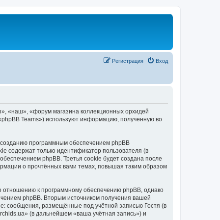
Регистрация
Вход
ы», «наш», «форум магазина коллекционных орхидей
», «phpBB Teams») используют информацию, полученную во
 к созданию программным обеспечением phpBB
kie содержат только идентификатор пользователя (в
обеспечением phpBB. Третья cookie будет создана после
ормации о прочтённых вами темах, повышая таким образом
по отношению к программному обеспечению phpBB, однако
печением phpBB. Вторым источником получения вашей
е: сообщения, размещённые под учётной записью Гостя (в
hids.ua» (в дальнейшем «ваша учётная запись») и