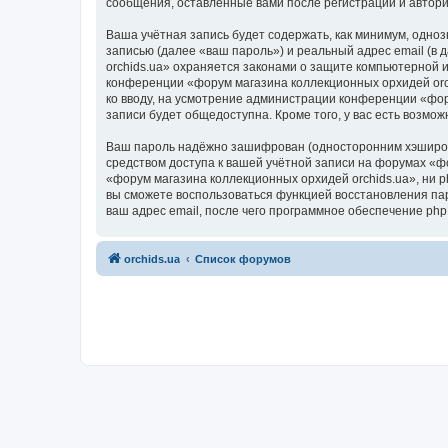
сообщения, оставленные вами после регистрации и автор
Ваша учётная запись будет содержать, как минимум, одн
записью (далее «ваш пароль») и реальный адрес email (в
orchids.ua» охраняется законами о защите компьютерной
конференции «форум магазина коллекционных орхидей orchi
ко вводу, на усмотрение администрации конференции «фор
записи будет общедоступна. Кроме того, у вас есть возм
Ваш пароль надёжно зашифрован (односторонним хэширован
средством доступа к вашей учётной записи на форумах «фо
«форум магазина коллекционных орхидей orchids.ua», ни ph
вы сможете воспользоваться функцией восстановления па
ваш адрес email, после чего программное обеспечение ph
orchids.ua
Список форумов