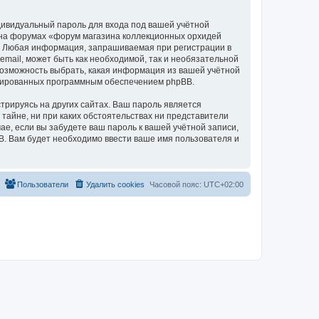
дивидуальный пароль для входа под вашей учётной
и на форумах «форум магазина коллекционных орхидей
а. Любая информация, запрашиваемая при регистрации в
mail, может быть как необходимой, так и необязательной
 возможность выбрать, какая информация из вашей учётной
нерированных программным обеспечением phpBB.
рируясь на других сайтах. Ваш пароль является
 тайне, ни при каких обстоятельствах ни представители
чае, если вы забудете ваш пароль к вашей учётной записи,
. Вам будет необходимо ввести ваше имя пользователя и
Пользователи
Удалить cookies
Часовой пояс:
UTC+02:00