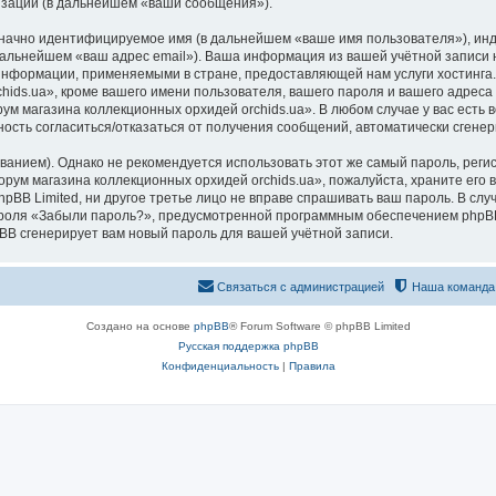
изации (в дальнейшем «ваши сообщения»).
означно идентифицируемое имя (в дальнейшем «ваше имя пользователя»), ин
 дальнейшем «ваш адрес email»). Ваша информация из вашей учётной запис
 информации, применяемыми в стране, предоставляющей нам услуги хостинг
ds.ua», кроме вашего имени пользователя, вашего пароля и вашего адреса e
ум магазина коллекционных орхидей orchids.ua». В любом случае у вас есть
ожность согласиться/отказаться от получения сообщений, автоматически сге
ием). Однако не рекомендуется использовать этот же самый пароль, регист
рум магазина коллекционных орхидей orchids.ua», пожалуйста, храните его в
pBB Limited, ни другое третье лицо не вправе спрашивать ваш пароль. В слу
роля «Забыли пароль?», предусмотренной программным обеспечением phpBB
pBB сгенерирует вам новый пароль для вашей учётной записи.
Связаться с администрацией
Наша команда
Создано на основе
phpBB
® Forum Software © phpBB Limited
Русская поддержка phpBB
Конфиденциальность
|
Правила