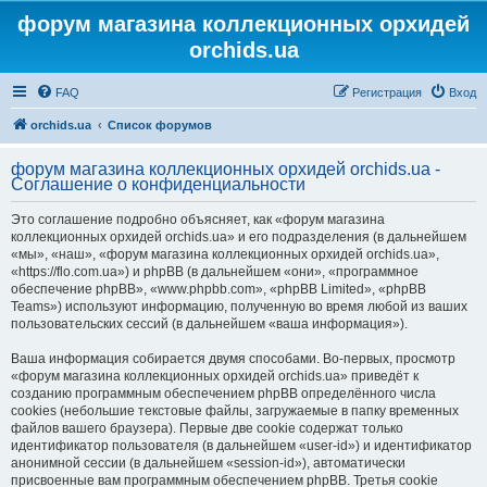
форум магазина коллекционных орхидей
orchids.ua
FAQ
Регистрация
Вход
orchids.ua
Список форумов
форум магазина коллекционных орхидей orchids.ua -
Соглашение о конфиденциальности
Это соглашение подробно объясняет, как «форум магазина
коллекционных орхидей orchids.ua» и его подразделения (в дальнейшем
«мы», «наш», «форум магазина коллекционных орхидей orchids.ua»,
«https://flo.com.ua») и phpBB (в дальнейшем «они», «программное
обеспечение phpBB», «www.phpbb.com», «phpBB Limited», «phpBB
Teams») используют информацию, полученную во время любой из ваших
пользовательских сессий (в дальнейшем «ваша информация»).
Ваша информация собирается двумя способами. Во-первых, просмотр
«форум магазина коллекционных орхидей orchids.ua» приведёт к
созданию программным обеспечением phpBB определённого числа
cookies (небольшие текстовые файлы, загружаемые в папку временных
файлов вашего браузера). Первые две cookie содержат только
идентификатор пользователя (в дальнейшем «user-id») и идентификатор
анонимной сессии (в дальнейшем «session-id»), автоматически
присвоенные вам программным обеспечением phpBB. Третья cookie