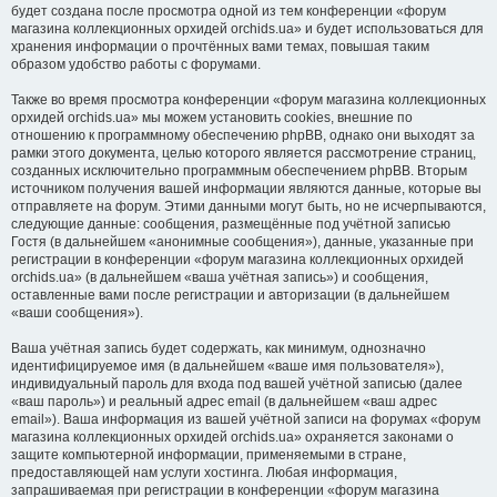
будет создана после просмотра одной из тем конференции «форум
магазина коллекционных орхидей orchids.ua» и будет использоваться для
хранения информации о прочтённых вами темах, повышая таким
образом удобство работы с форумами.
Также во время просмотра конференции «форум магазина коллекционных
орхидей orchids.ua» мы можем установить cookies, внешние по
отношению к программному обеспечению phpBB, однако они выходят за
рамки этого документа, целью которого является рассмотрение страниц,
созданных исключительно программным обеспечением phpBB. Вторым
источником получения вашей информации являются данные, которые вы
отправляете на форум. Этими данными могут быть, но не исчерпываются,
следующие данные: сообщения, размещённые под учётной записью
Гостя (в дальнейшем «анонимные сообщения»), данные, указанные при
регистрации в конференции «форум магазина коллекционных орхидей
orchids.ua» (в дальнейшем «ваша учётная запись») и сообщения,
оставленные вами после регистрации и авторизации (в дальнейшем
«ваши сообщения»).
Ваша учётная запись будет содержать, как минимум, однозначно
идентифицируемое имя (в дальнейшем «ваше имя пользователя»),
индивидуальный пароль для входа под вашей учётной записью (далее
«ваш пароль») и реальный адрес email (в дальнейшем «ваш адрес
email»). Ваша информация из вашей учётной записи на форумах «форум
магазина коллекционных орхидей orchids.ua» охраняется законами о
защите компьютерной информации, применяемыми в стране,
предоставляющей нам услуги хостинга. Любая информация,
запрашиваемая при регистрации в конференции «форум магазина