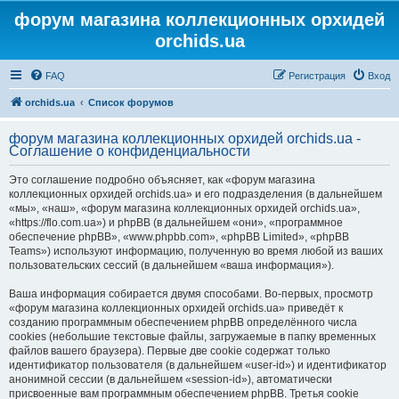
форум магазина коллекционных орхидей
orchids.ua
FAQ
Регистрация
Вход
orchids.ua
Список форумов
форум магазина коллекционных орхидей orchids.ua -
Соглашение о конфиденциальности
Это соглашение подробно объясняет, как «форум магазина
коллекционных орхидей orchids.ua» и его подразделения (в дальнейшем
«мы», «наш», «форум магазина коллекционных орхидей orchids.ua»,
«https://flo.com.ua») и phpBB (в дальнейшем «они», «программное
обеспечение phpBB», «www.phpbb.com», «phpBB Limited», «phpBB
Teams») используют информацию, полученную во время любой из ваших
пользовательских сессий (в дальнейшем «ваша информация»).
Ваша информация собирается двумя способами. Во-первых, просмотр
«форум магазина коллекционных орхидей orchids.ua» приведёт к
созданию программным обеспечением phpBB определённого числа
cookies (небольшие текстовые файлы, загружаемые в папку временных
файлов вашего браузера). Первые две cookie содержат только
идентификатор пользователя (в дальнейшем «user-id») и идентификатор
анонимной сессии (в дальнейшем «session-id»), автоматически
присвоенные вам программным обеспечением phpBB. Третья cookie