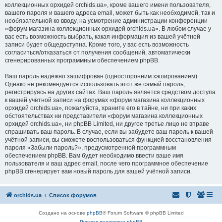
коллекционных орхидей orchids.ua», кроме вашего имени пользователя,
вашего пароля и вашего адреса email, может быть как необходимой, так и
необязательной ко вводу, на усмотрение администрации конференции
«форум магазина коллекционных орхидей orchids.ua». В любом случае у
вас есть возможность выбрать, какая информация из вашей учётной
записи будет общедоступна. Кроме того, у вас есть возможность
согласиться/отказаться от получения сообщений, автоматически
сгенерированных программным обеспечением phpBB.
Ваш пароль надёжно зашифрован (односторонним хэшированием).
Однако не рекомендуется использовать этот же самый пароль,
регистрируясь на других сайтах. Ваш пароль является средством доступа
к вашей учётной записи на форумах «форум магазина коллекционных
орхидей orchids.ua», пожалуйста, храните его в тайне, ни при каких
обстоятельствах ни представители «форум магазина коллекционных
орхидей orchids.ua», ни phpBB Limited, ни другое третье лицо не вправе
спрашивать ваш пароль. В случае, если вы забудете ваш пароль к вашей
учётной записи, вы сможете воспользоваться функцией восстановления
пароля «Забыли пароль?», предусмотренной программным
обеспечением phpBB. Вам будет необходимо ввести ваше имя
пользователя и ваш адрес email, после чего программное обеспечение
phpBB сгенерирует вам новый пароль для вашей учётной записи.
orchids.ua
Список форумов
Создано на основе
phpBB
® Forum Software © phpBB Limited
Русская поддержка phpBB