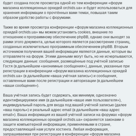
будет создана после просмотра одной из тем конференции «форум
магазина коллекционных орхидей orchids.ua» и будет использоваться для
хранения информации о прочтённых вами темах, повышая таким
образом удобство работы с форумами.
Также во время просмотра конференции «форум магазина коллекционных
орхидей orchids.ua» мы можем установить cookies, внешние по
отношению к программному обеспечению phpBB, однако они выходят за
рамки этого документа, целью которого является рассмотрение страниц,
созданных исключительно программным обеспечением phpBB. Вторым
источником получения вашей информации являются данные, которые вы
отправляете на форум. Этими данными могут быть, но не исчерпываются,
следующие данные: сообщения, размещённые под учётной записью
Гостя (в дальнейшем «анонимные сообщения»), данные, указанные при
регистрации в конференции «форум магазина коллекционных орхидей
orchids.ua» (в дальнейшем «ваша учётная запись») и сообщения,
оставленные вами после регистрации и авторизации (в дальнейшем
«ваши сообщения»).
Ваша учётная запись будет содержать, как минимум, однозначно
идентифицируемое имя (в дальнейшем «ваше имя пользователя»),
индивидуальный пароль для входа под вашей учётной записью (далее
«ваш пароль») и реальный адрес email (в дальнейшем «ваш адрес
email»). Ваша информация из вашей учётной записи на форумах «форум
магазина коллекционных орхидей orchids.ua» охраняется законами о
защите компьютерной информации, применяемыми в стране,
предоставляющей нам услуги хостинга. Любая информация,
запрашиваемая при регистрации в конференции «форум магазина