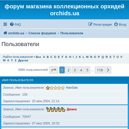
форум магазина коллекционных орхидей
orchids.ua
FAQ
Регистрация
Вход
orchids.ua
Список форумов
Пользователи
Пользователи
Найти пользователя
•
Все
A
B
C
D
E
F
G
H
I
J
K
L
M
N
O
P
Q
R
S
T
U
V
W
X
Y
Z
Другая
Страница
1
из
118
1
2
3
4
5
118
След.
5886 пользователей
…
ИМЯ ПОЛЬЗОВАТЕЛЯ
Звание, Имя пользователя
HanSolo
Сообщения
158
Зарегистрирован
25 июн 2004, 21:14
Звание, Имя пользователя
Диана
Сообщения
70047
Зарегистрирован
07 июл 2004, 18:33