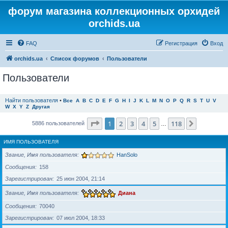
форум магазина коллекционных орхидей
orchids.ua
FAQ
Регистрация
Вход
orchids.ua
Список форумов
Пользователи
Пользователи
Найти пользователя
•
Все
A
B
C
D
E
F
G
H
I
J
K
L
M
N
O
P
Q
R
S
T
U
V
W
X
Y
Z
Другая
Страница
1
из
118
1
2
3
4
5
118
След.
5886 пользователей
…
ИМЯ ПОЛЬЗОВАТЕЛЯ
Звание, Имя пользователя
HanSolo
Сообщения
158
Зарегистрирован
25 июн 2004, 21:14
Звание, Имя пользователя
Диана
Сообщения
70040
Зарегистрирован
07 июл 2004, 18:33