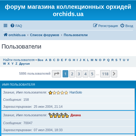
форум магазина коллекционных орхидей
orchids.ua
FAQ
Регистрация
Вход
orchids.ua
Список форумов
Пользователи
Пользователи
Найти пользователя
•
Все
A
B
C
D
E
F
G
H
I
J
K
L
M
N
O
P
Q
R
S
T
U
V
W
X
Y
Z
Другая
Страница
1
из
118
1
2
3
4
5
118
След.
5886 пользователей
…
ИМЯ ПОЛЬЗОВАТЕЛЯ
Звание, Имя пользователя
HanSolo
Сообщения
158
Зарегистрирован
25 июн 2004, 21:14
Звание, Имя пользователя
Диана
Сообщения
70047
Зарегистрирован
07 июл 2004, 18:33