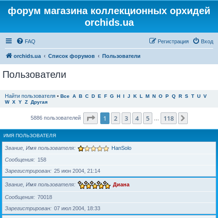
форум магазина коллекционных орхидей
orchids.ua
FAQ
Регистрация
Вход
orchids.ua
Список форумов
Пользователи
Пользователи
Найти пользователя
•
Все
A
B
C
D
E
F
G
H
I
J
K
L
M
N
O
P
Q
R
S
T
U
V
W
X
Y
Z
Другая
Страница
1
из
118
1
2
3
4
5
118
След.
5886 пользователей
…
ИМЯ ПОЛЬЗОВАТЕЛЯ
Звание, Имя пользователя
HanSolo
Сообщения
158
Зарегистрирован
25 июн 2004, 21:14
Звание, Имя пользователя
Диана
Сообщения
70018
Зарегистрирован
07 июл 2004, 18:33