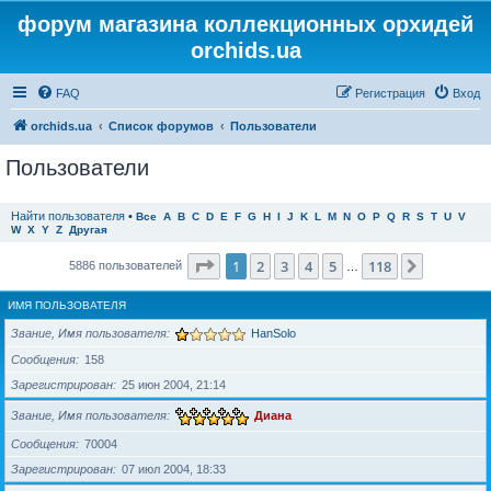
форум магазина коллекционных орхидей
orchids.ua
FAQ
Регистрация
Вход
orchids.ua
Список форумов
Пользователи
Пользователи
Найти пользователя
•
Все
A
B
C
D
E
F
G
H
I
J
K
L
M
N
O
P
Q
R
S
T
U
V
W
X
Y
Z
Другая
Страница
1
из
118
1
2
3
4
5
118
След.
5886 пользователей
…
ИМЯ ПОЛЬЗОВАТЕЛЯ
Звание, Имя пользователя
HanSolo
Сообщения
158
Зарегистрирован
25 июн 2004, 21:14
Звание, Имя пользователя
Диана
Сообщения
70004
Зарегистрирован
07 июл 2004, 18:33