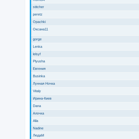
stitcher
peretz
Opachki
Оксана11
gorge
Lenka
lelsyf
Plyusha
Евгения
Businka
Лунная Ночка
Vitaly
Ирина-Киев
Dana
Алочка
Alla
Nadine
ЛюдаМ