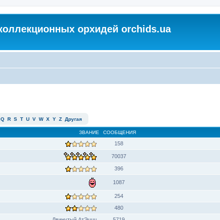
коллекционных орхидей orchids.ua
Q
R
S
T
U
V
W
X
Y
Z
Другая
ЗВАНИЕ
СООБЩЕНИЯ
158
70037
396
1087
254
480
Двинутый АтЭццц
5719