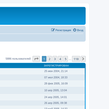
Регистрация
Вход
Страница
1
из
118
1
2
3
4
5
118
След.
5886 пользователей
…
ЗАРЕГИСТРИРОВАН
25 июн 2004, 21:14
07 июл 2004, 18:33
28 фев 2005, 16:09
10 апр 2005, 13:04
24 апр 2005, 14:01
26 апр 2005, 09:38
13 май 2005, 14:32