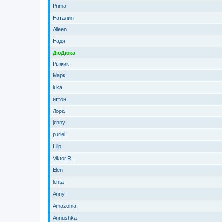
Prima
Наталия
Aileen
Надя
ДюДюка
Рыжик
Марк
luka
иттон
Лора
jonny
puriel
Lilip
Viktor.R.
Elen
lenta
Anny
Amazonia
Annushka