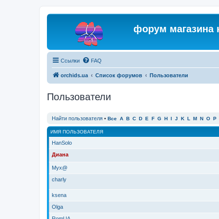
форум магазина 
Ссылки
FAQ
orchids.ua
Список форумов
Пользователи
Пользователи
Найти пользователя
•
Все
A
B
C
D
E
F
G
H
I
J
K
L
M
N
O
P
ИМЯ ПОЛЬЗОВАТЕЛЯ
HanSolo
Диана
Myx@
charly
ksena
Olga
RomUA