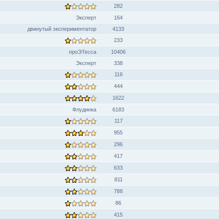
282
Эксперт
164
двинутый экспериментатор
4133
233
проЭТесса
10406
Эксперт
338
116
444
1622
Флудинка
6183
117
955
296
417
633
811
788
86
415