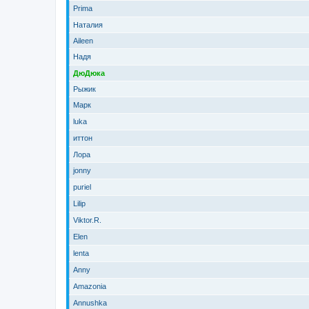
Prima
Наталия
Aileen
Надя
ДюДюка
Рыжик
Марк
luka
иттон
Лора
jonny
puriel
Lilip
Viktor.R.
Elen
lenta
Anny
Amazonia
Annushka