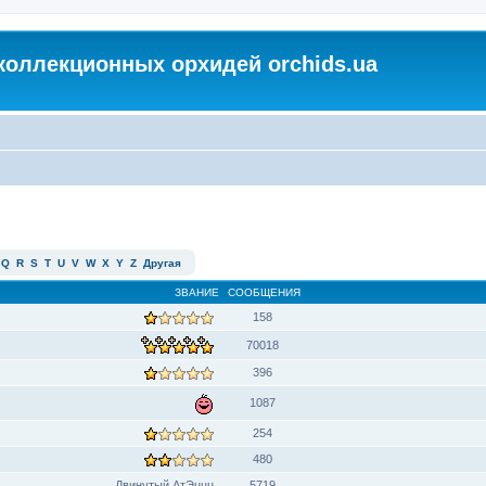
коллекционных орхидей orchids.ua
Q
R
S
T
U
V
W
X
Y
Z
Другая
ЗВАНИЕ
СООБЩЕНИЯ
158
70018
396
1087
254
480
Двинутый АтЭццц
5719