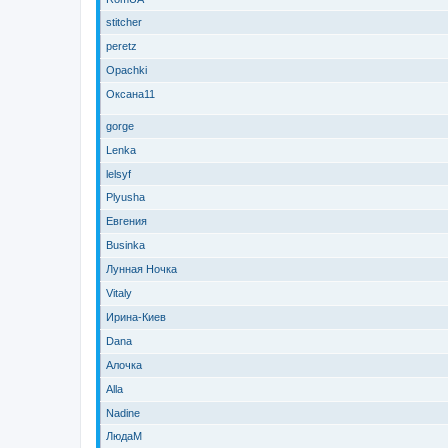
stitcher
peretz
Opachki
Оксана11
gorge
Lenka
lelsyf
Plyusha
Евгения
Businka
Лунная Ночка
Vitaly
Ирина-Киев
Dana
Алочка
Alla
Nadine
ЛюдаМ