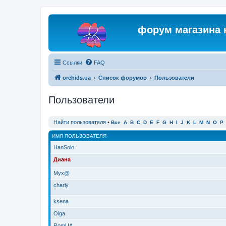
форум магазина 
Ссылки
FAQ
orchids.ua
Список форумов
Пользователи
Пользователи
Найти пользователя
•
Все
A
B
C
D
E
F
G
H
I
J
K
L
M
N
O
P
ИМЯ ПОЛЬЗОВАТЕЛЯ
HanSolo
Диана
Myx@
charly
ksena
Olga
RomUA