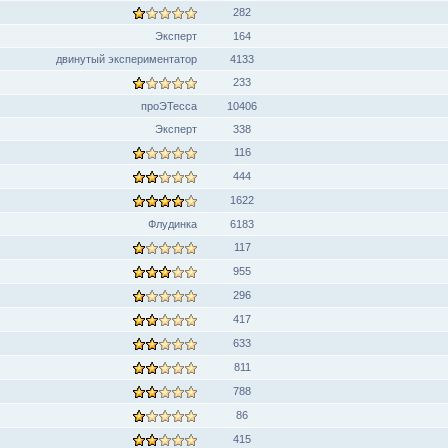
282
Эксперт
164
двинутый экспериментатор
4133
233
проЭТесса
10406
Эксперт
338
116
444
1622
Флудинка
6183
117
955
296
417
633
811
788
86
415