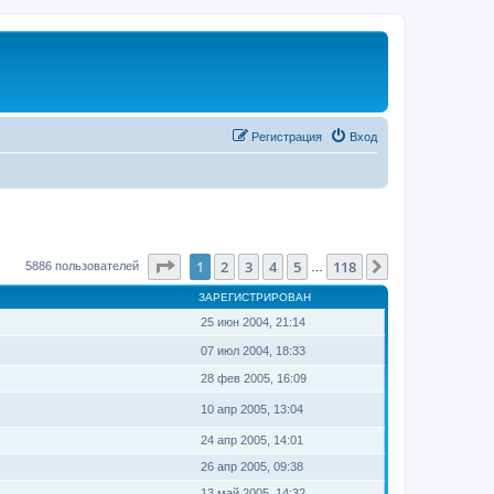
Регистрация
Вход
Страница
1
из
118
1
2
3
4
5
118
След.
5886 пользователей
…
ЗАРЕГИСТРИРОВАН
25 июн 2004, 21:14
07 июл 2004, 18:33
28 фев 2005, 16:09
10 апр 2005, 13:04
24 апр 2005, 14:01
26 апр 2005, 09:38
13 май 2005, 14:32