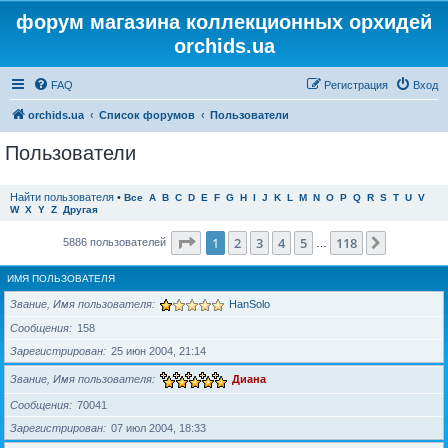
форум магазина коллекционных орхидей
orchids.ua
FAQ
Регистрация
Вход
orchids.ua
Список форумов
Пользователи
Пользователи
Найти пользователя
•
Все
A
B
C
D
E
F
G
H
I
J
K
L
M
N
O
P
Q
R
S
T
U
V
W
X
Y
Z
Другая
Страница
1
из
118
1
2
3
4
5
118
След.
5886 пользователей
…
ИМЯ ПОЛЬЗОВАТЕЛЯ
Звание, Имя пользователя
HanSolo
Сообщения
158
Зарегистрирован
25 июн 2004, 21:14
Звание, Имя пользователя
Диана
Сообщения
70041
Зарегистрирован
07 июл 2004, 18:33