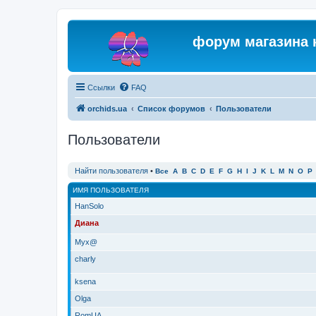
форум магазина 
Ссылки
FAQ
orchids.ua
Список форумов
Пользователи
Пользователи
Найти пользователя
•
Все
A
B
C
D
E
F
G
H
I
J
K
L
M
N
O
P
ИМЯ ПОЛЬЗОВАТЕЛЯ
HanSolo
Диана
Myx@
charly
ksena
Olga
RomUA