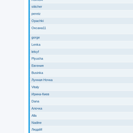
stitcher
peretz
Opachki
Оксана11
gorge
Lenka
lelsyf
Plyusha
Евгения
Businka
Лунная Ночка
Vitaly
Ирина-Киев
Dana
Алочка
Alla
Nadine
ЛюдаМ