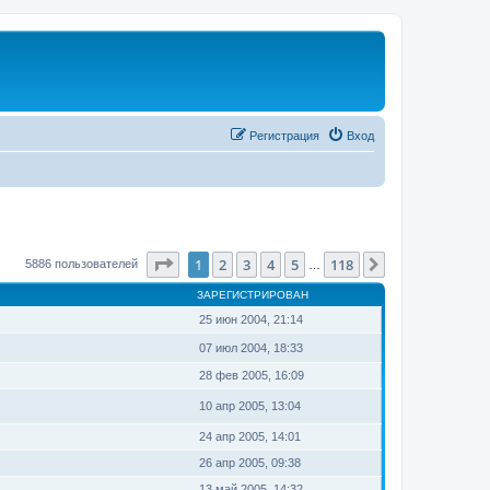
Регистрация
Вход
Страница
1
из
118
1
2
3
4
5
118
След.
5886 пользователей
…
ЗАРЕГИСТРИРОВАН
25 июн 2004, 21:14
07 июл 2004, 18:33
28 фев 2005, 16:09
10 апр 2005, 13:04
24 апр 2005, 14:01
26 апр 2005, 09:38
13 май 2005, 14:32