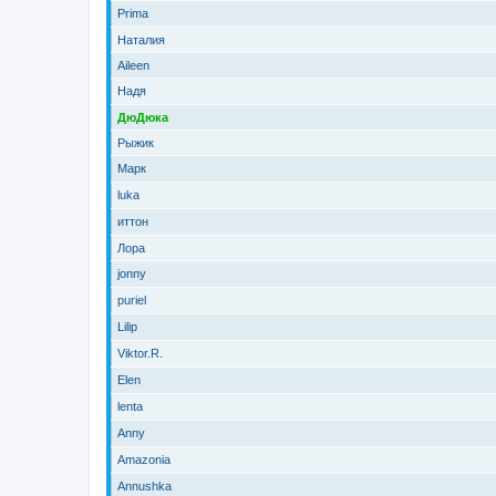
Prima
Наталия
Aileen
Надя
ДюДюка
Рыжик
Марк
luka
иттон
Лора
jonny
puriel
Lilip
Viktor.R.
Elen
lenta
Anny
Amazonia
Annushka