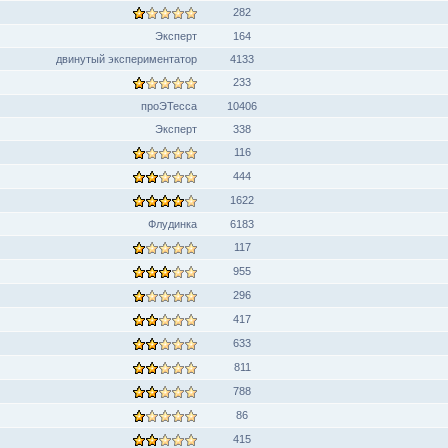
282
Эксперт
164
двинутый экспериментатор
4133
233
проЭТесса
10406
Эксперт
338
116
444
1622
Флудинка
6183
117
955
296
417
633
811
788
86
415