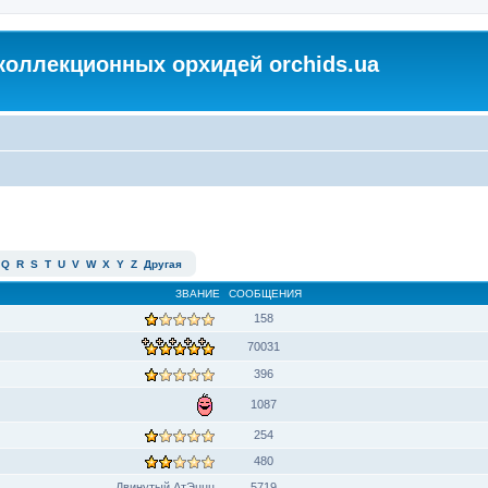
коллекционных орхидей orchids.ua
Q
R
S
T
U
V
W
X
Y
Z
Другая
ЗВАНИЕ
СООБЩЕНИЯ
158
70031
396
1087
254
480
Двинутый АтЭццц
5719