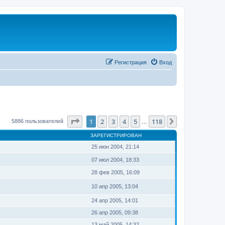
Регистрация
Вход
Страница
1
из
118
1
2
3
4
5
118
След.
5886 пользователей
…
ЗАРЕГИСТРИРОВАН
25 июн 2004, 21:14
07 июл 2004, 18:33
28 фев 2005, 16:09
10 апр 2005, 13:04
24 апр 2005, 14:01
26 апр 2005, 09:38
13 май 2005, 14:32