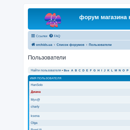
форум магазина 
Ссылки
FAQ
orchids.ua
Список форумов
Пользователи
Пользователи
Найти пользователя
•
Все
A
B
C
D
E
F
G
H
I
J
K
L
M
N
O
P
ИМЯ ПОЛЬЗОВАТЕЛЯ
HanSolo
Диана
Myx@
charly
ksena
Olga
RomUA