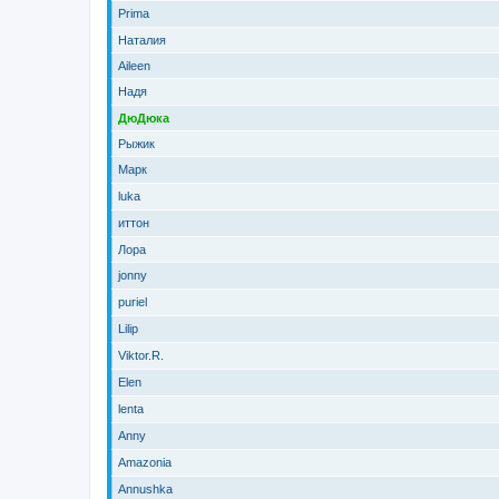
Prima
Наталия
Aileen
Надя
ДюДюка
Рыжик
Марк
luka
иттон
Лора
jonny
puriel
Lilip
Viktor.R.
Elen
lenta
Anny
Amazonia
Annushka