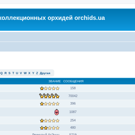
коллекционных орхидей orchids.ua
Q
R
S
T
U
V
W
X
Y
Z
Другая
ЗВАНИЕ
СООБЩЕНИЯ
158
70042
396
1087
254
480
Двинутый АтЭццц
5719