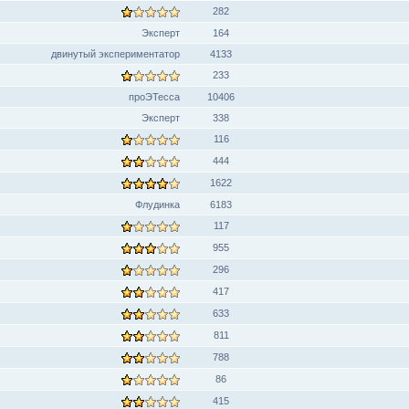
282
Эксперт
164
двинутый экспериментатор
4133
233
проЭТесса
10406
Эксперт
338
116
444
1622
Флудинка
6183
117
955
296
417
633
811
788
86
415