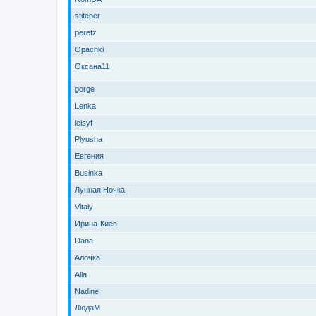
stitcher
peretz
Opachki
Оксана11
gorge
Lenka
lelsyf
Plyusha
Евгения
Businka
Лунная Ночка
Vitaly
Ирина-Киев
Dana
Алочка
Alla
Nadine
ЛюдаМ