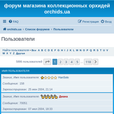
форум магазина коллекционных орхидей
orchids.ua
FAQ
Регистрация
Вход
orchids.ua
Список форумов
Пользователи
Пользователи
Найти пользователя
•
Все
A
B
C
D
E
F
G
H
I
J
K
L
M
N
O
P
Q
R
S
T
U
V
W
X
Y
Z
Другая
Страница
1
из
118
1
2
3
4
5
118
След.
5886 пользователей
…
ИМЯ ПОЛЬЗОВАТЕЛЯ
Звание, Имя пользователя
HanSolo
Сообщения
158
Зарегистрирован
25 июн 2004, 21:14
Звание, Имя пользователя
Диана
Сообщения
70051
Зарегистрирован
07 июл 2004, 18:33