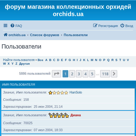
форум магазина коллекционных орхидей
orchids.ua
FAQ
Регистрация
Вход
orchids.ua
Список форумов
Пользователи
Пользователи
Найти пользователя
•
Все
A
B
C
D
E
F
G
H
I
J
K
L
M
N
O
P
Q
R
S
T
U
V
W
X
Y
Z
Другая
Страница
1
из
118
1
2
3
4
5
118
След.
5886 пользователей
…
ИМЯ ПОЛЬЗОВАТЕЛЯ
Звание, Имя пользователя
HanSolo
Сообщения
158
Зарегистрирован
25 июн 2004, 21:14
Звание, Имя пользователя
Диана
Сообщения
70025
Зарегистрирован
07 июл 2004, 18:33