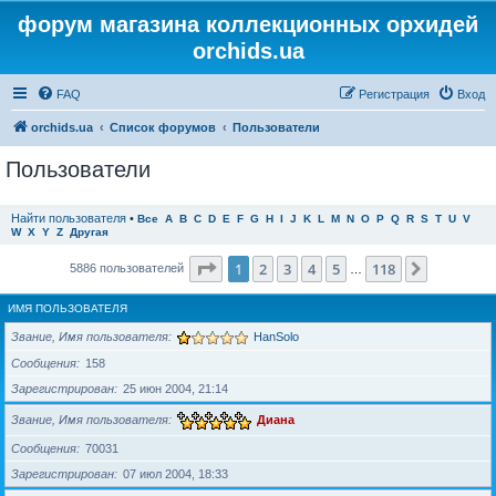
форум магазина коллекционных орхидей
orchids.ua
FAQ
Регистрация
Вход
orchids.ua
Список форумов
Пользователи
Пользователи
Найти пользователя
•
Все
A
B
C
D
E
F
G
H
I
J
K
L
M
N
O
P
Q
R
S
T
U
V
W
X
Y
Z
Другая
Страница
1
из
118
1
2
3
4
5
118
След.
5886 пользователей
…
ИМЯ ПОЛЬЗОВАТЕЛЯ
Звание, Имя пользователя
HanSolo
Сообщения
158
Зарегистрирован
25 июн 2004, 21:14
Звание, Имя пользователя
Диана
Сообщения
70031
Зарегистрирован
07 июл 2004, 18:33