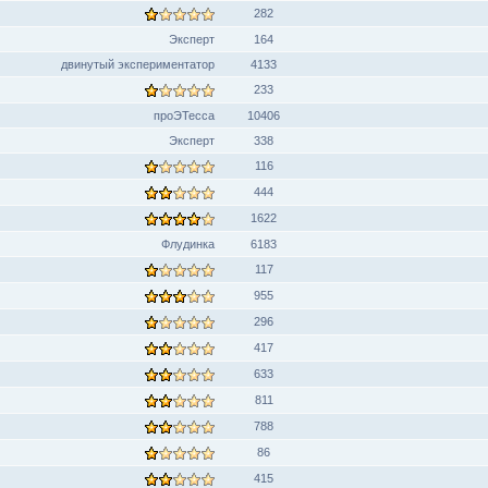
282
Эксперт
164
двинутый экспериментатор
4133
233
проЭТесса
10406
Эксперт
338
116
444
1622
Флудинка
6183
117
955
296
417
633
811
788
86
415