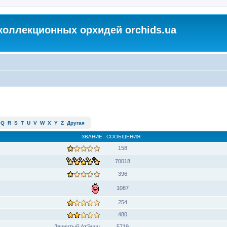
коллекционных орхидей orchids.ua
Q
R
S
T
U
V
W
X
Y
Z
Другая
ЗВАНИЕ
СООБЩЕНИЯ
158
70018
396
1087
254
480
Двинутый АтЭццц
5719