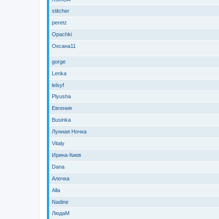
stitcher
peretz
Opachki
Оксана11
gorge
Lenka
lelsyf
Plyusha
Евгения
Businka
Лунная Ночка
Vitaly
Ирина-Киев
Dana
Алочка
Alla
Nadine
ЛюдаМ