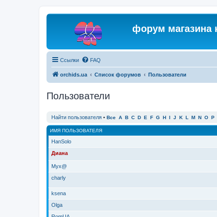
форум магазина 
Ссылки
FAQ
orchids.ua
Список форумов
Пользователи
Пользователи
Найти пользователя
•
Все
A
B
C
D
E
F
G
H
I
J
K
L
M
N
O
P
ИМЯ ПОЛЬЗОВАТЕЛЯ
HanSolo
Диана
Myx@
charly
ksena
Olga
RomUA