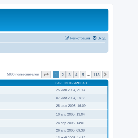
Регистрация
Вход
Страница
1
из
118
1
2
3
4
5
118
След.
5886 пользователей
…
ЗАРЕГИСТРИРОВАН
25 июн 2004, 21:14
07 июл 2004, 18:33
28 фев 2005, 16:09
10 апр 2005, 13:04
24 апр 2005, 14:01
26 апр 2005, 09:38
13 май 2005, 14:32