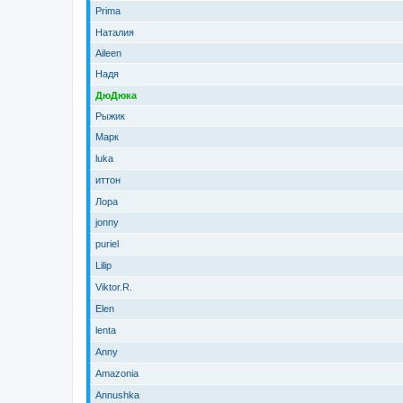
Prima
Наталия
Aileen
Надя
ДюДюка
Рыжик
Марк
luka
иттон
Лора
jonny
puriel
Lilip
Viktor.R.
Elen
lenta
Anny
Amazonia
Annushka