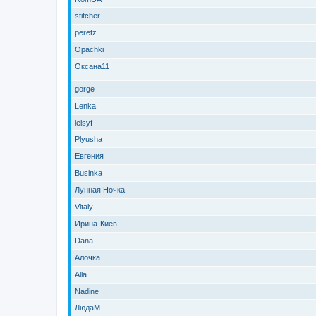
stitcher
peretz
Opachki
Оксана11
gorge
Lenka
lelsyf
Plyusha
Евгения
Businka
Лунная Ночка
Vitaly
Ирина-Киев
Dana
Алочка
Alla
Nadine
ЛюдаМ