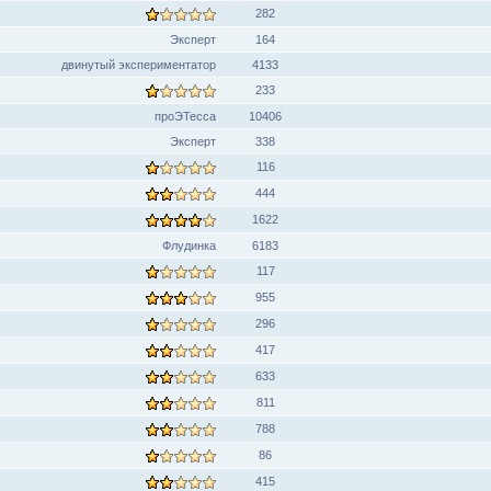
282
Эксперт
164
двинутый экспериментатор
4133
233
проЭТесса
10406
Эксперт
338
116
444
1622
Флудинка
6183
117
955
296
417
633
811
788
86
415