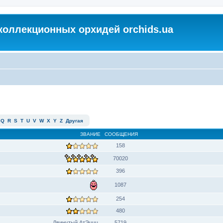
коллекционных орхидей orchids.ua
Q
R
S
T
U
V
W
X
Y
Z
Другая
ЗВАНИЕ
СООБЩЕНИЯ
158
70020
396
1087
254
480
Двинутый АтЭццц
5719