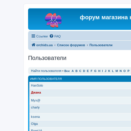
форум магазина 
Ссылки
FAQ
orchids.ua
Список форумов
Пользователи
Пользователи
Найти пользователя
•
Все
A
B
C
D
E
F
G
H
I
J
K
L
M
N
O
P
ИМЯ ПОЛЬЗОВАТЕЛЯ
HanSolo
Диана
Myx@
charly
ksena
Olga
RomUA