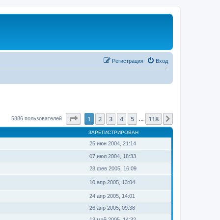
Регистрация
Вход
Страница
1
из
118
1
2
3
4
5
118
След.
5886 пользователей
…
ЗАРЕГИСТРИРОВАН
25 июн 2004, 21:14
07 июл 2004, 18:33
28 фев 2005, 16:09
10 апр 2005, 13:04
24 апр 2005, 14:01
26 апр 2005, 09:38
13 май 2005, 14:32