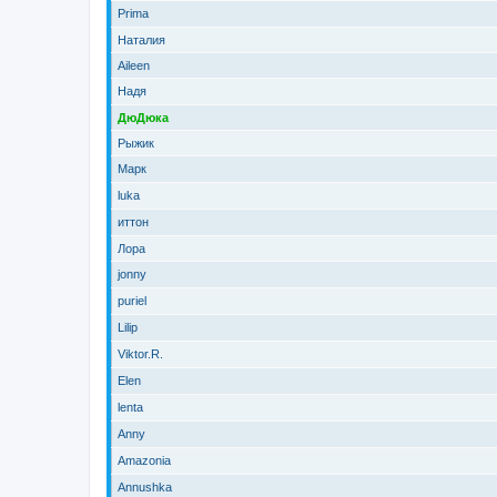
Prima
Наталия
Aileen
Надя
ДюДюка
Рыжик
Марк
luka
иттон
Лора
jonny
puriel
Lilip
Viktor.R.
Elen
lenta
Anny
Amazonia
Annushka