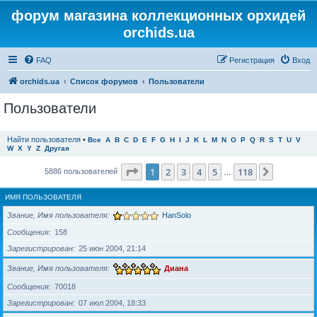
форум магазина коллекционных орхидей
orchids.ua
FAQ
Регистрация
Вход
orchids.ua
Список форумов
Пользователи
Пользователи
Найти пользователя
•
Все
A
B
C
D
E
F
G
H
I
J
K
L
M
N
O
P
Q
R
S
T
U
V
W
X
Y
Z
Другая
Страница
1
из
118
1
2
3
4
5
118
След.
5886 пользователей
…
ИМЯ ПОЛЬЗОВАТЕЛЯ
Звание, Имя пользователя
HanSolo
Сообщения
158
Зарегистрирован
25 июн 2004, 21:14
Звание, Имя пользователя
Диана
Сообщения
70018
Зарегистрирован
07 июл 2004, 18:33