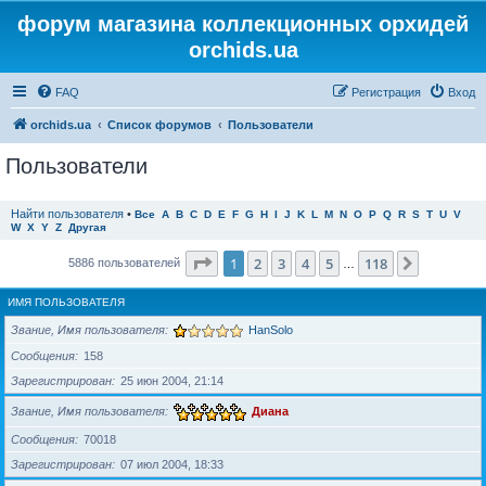
форум магазина коллекционных орхидей
orchids.ua
FAQ
Регистрация
Вход
orchids.ua
Список форумов
Пользователи
Пользователи
Найти пользователя
•
Все
A
B
C
D
E
F
G
H
I
J
K
L
M
N
O
P
Q
R
S
T
U
V
W
X
Y
Z
Другая
Страница
1
из
118
1
2
3
4
5
118
След.
5886 пользователей
…
ИМЯ ПОЛЬЗОВАТЕЛЯ
Звание, Имя пользователя
HanSolo
Сообщения
158
Зарегистрирован
25 июн 2004, 21:14
Звание, Имя пользователя
Диана
Сообщения
70018
Зарегистрирован
07 июл 2004, 18:33