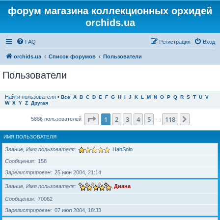
форум магазина коллекционных орхидей
orchids.ua
FAQ
Регистрация
Вход
orchids.ua
Список форумов
Пользователи
Пользователи
Найти пользователя
•
Все
A
B
C
D
E
F
G
H
I
J
K
L
M
N
O
P
Q
R
S
T
U
V
W
X
Y
Z
Другая
Страница
1
из
118
1
2
3
4
5
118
След.
5886 пользователей
…
ИМЯ ПОЛЬЗОВАТЕЛЯ
Звание, Имя пользователя
HanSolo
Сообщения
158
Зарегистрирован
25 июн 2004, 21:14
Звание, Имя пользователя
Диана
Сообщения
70062
Зарегистрирован
07 июл 2004, 18:33