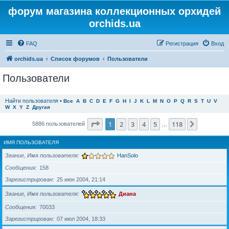
форум магазина коллекционных орхидей
orchids.ua
FAQ
Регистрация
Вход
orchids.ua
Список форумов
Пользователи
Пользователи
Найти пользователя
•
Все
A
B
C
D
E
F
G
H
I
J
K
L
M
N
O
P
Q
R
S
T
U
V
W
X
Y
Z
Другая
Страница
1
из
118
1
2
3
4
5
118
След.
5886 пользователей
…
ИМЯ ПОЛЬЗОВАТЕЛЯ
Звание, Имя пользователя
HanSolo
Сообщения
158
Зарегистрирован
25 июн 2004, 21:14
Звание, Имя пользователя
Диана
Сообщения
70033
Зарегистрирован
07 июл 2004, 18:33