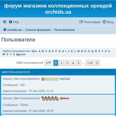
форум магазина коллекционных орхидей
orchids.ua
FAQ
Регистрация
Вход
orchids.ua
Список форумов
Пользователи
Пользователи
Найти пользователя
•
Все
A
B
C
D
E
F
G
H
I
J
K
L
M
N
O
P
Q
R
S
T
U
V
W
X
Y
Z
Другая
Страница
1
из
118
1
2
3
4
5
118
След.
5886 пользователей
…
ИМЯ ПОЛЬЗОВАТЕЛЯ
Звание, Имя пользователя
HanSolo
Сообщения
158
Зарегистрирован
25 июн 2004, 21:14
Звание, Имя пользователя
Диана
Сообщения
70044
Зарегистрирован
07 июл 2004, 18:33