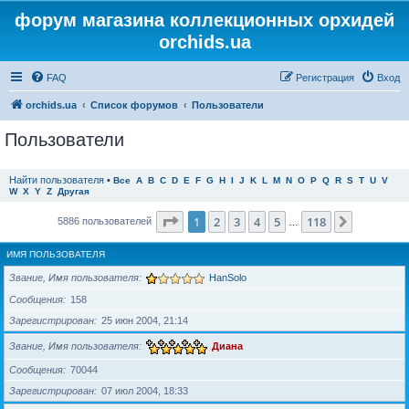
форум магазина коллекционных орхидей
orchids.ua
FAQ
Регистрация
Вход
orchids.ua
Список форумов
Пользователи
Пользователи
Найти пользователя
•
Все
A
B
C
D
E
F
G
H
I
J
K
L
M
N
O
P
Q
R
S
T
U
V
W
X
Y
Z
Другая
Страница
1
из
118
1
2
3
4
5
118
След.
5886 пользователей
…
ИМЯ ПОЛЬЗОВАТЕЛЯ
Звание, Имя пользователя
HanSolo
Сообщения
158
Зарегистрирован
25 июн 2004, 21:14
Звание, Имя пользователя
Диана
Сообщения
70044
Зарегистрирован
07 июл 2004, 18:33