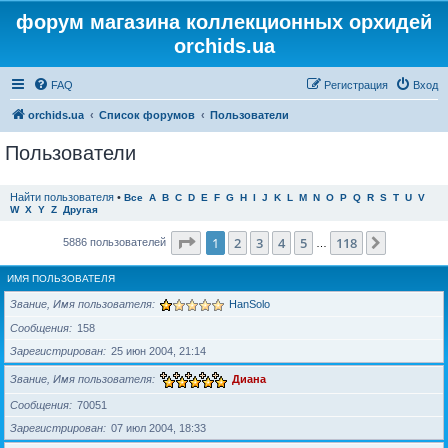
форум магазина коллекционных орхидей
orchids.ua
FAQ
Регистрация
Вход
orchids.ua
Список форумов
Пользователи
Пользователи
Найти пользователя
•
Все
A
B
C
D
E
F
G
H
I
J
K
L
M
N
O
P
Q
R
S
T
U
V
W
X
Y
Z
Другая
Страница
1
из
118
1
2
3
4
5
118
След.
5886 пользователей
…
ИМЯ ПОЛЬЗОВАТЕЛЯ
Звание, Имя пользователя
HanSolo
Сообщения
158
Зарегистрирован
25 июн 2004, 21:14
Звание, Имя пользователя
Диана
Сообщения
70051
Зарегистрирован
07 июл 2004, 18:33