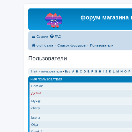
форум магазина 
Ссылки
FAQ
orchids.ua
Список форумов
Пользователи
Пользователи
Найти пользователя
•
Все
A
B
C
D
E
F
G
H
I
J
K
L
M
N
O
P
ИМЯ ПОЛЬЗОВАТЕЛЯ
HanSolo
Диана
Myx@
charly
ksena
Olga
RomUA