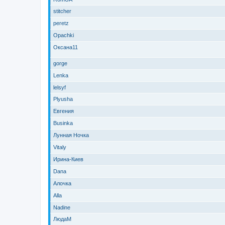
stitcher
peretz
Opachki
Оксана11
gorge
Lenka
lelsyf
Plyusha
Евгения
Businka
Лунная Ночка
Vitaly
Ирина-Киев
Dana
Алочка
Alla
Nadine
ЛюдаМ