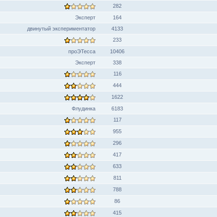
282
Эксперт
164
двинутый экспериментатор
4133
233
проЭТесса
10406
Эксперт
338
116
444
1622
Флудинка
6183
117
955
296
417
633
811
788
86
415