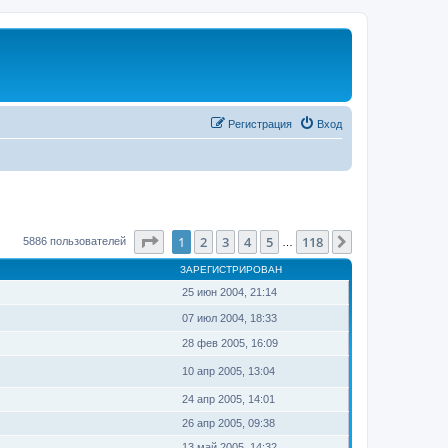
Регистрация
Вход
Страница
1
из
118
1
2
3
4
5
118
След.
5886 пользователей
…
ЗАРЕГИСТРИРОВАН
25 июн 2004, 21:14
07 июл 2004, 18:33
28 фев 2005, 16:09
10 апр 2005, 13:04
24 апр 2005, 14:01
26 апр 2005, 09:38
13 май 2005, 14:32