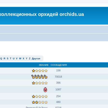
коллекционных орхидей orchids.ua
Q
R
S
T
U
V
W
X
Y
Z
Другая
ЗВАНИЕ
СООБЩЕНИЯ
158
70018
396
1087
254
480
Двинутый АтЭццц
5719