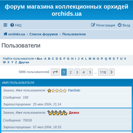
форум магазина коллекционных орхидей
orchids.ua
FAQ
Регистрация
Вход
orchids.ua
Список форумов
Пользователи
Пользователи
Найти пользователя
•
Все
A
B
C
D
E
F
G
H
I
J
K
L
M
N
O
P
Q
R
S
T
U
V
W
X
Y
Z
Другая
Страница
1
из
118
1
2
3
4
5
118
След.
5886 пользователей
…
ИМЯ ПОЛЬЗОВАТЕЛЯ
Звание, Имя пользователя
HanSolo
Сообщения
158
Зарегистрирован
25 июн 2004, 21:14
Звание, Имя пользователя
Диана
Сообщения
70018
Зарегистрирован
07 июл 2004, 18:33