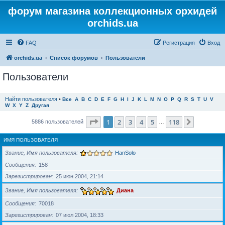
форум магазина коллекционных орхидей
orchids.ua
FAQ
Регистрация
Вход
orchids.ua
Список форумов
Пользователи
Пользователи
Найти пользователя
•
Все
A
B
C
D
E
F
G
H
I
J
K
L
M
N
O
P
Q
R
S
T
U
V
W
X
Y
Z
Другая
Страница
1
из
118
1
2
3
4
5
118
След.
5886 пользователей
…
ИМЯ ПОЛЬЗОВАТЕЛЯ
Звание, Имя пользователя
HanSolo
Сообщения
158
Зарегистрирован
25 июн 2004, 21:14
Звание, Имя пользователя
Диана
Сообщения
70018
Зарегистрирован
07 июл 2004, 18:33