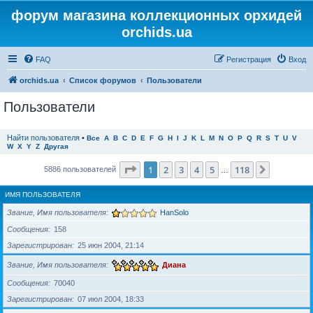
форум магазина коллекционных орхидей
orchids.ua
FAQ
Регистрация
Вход
orchids.ua
Список форумов
Пользователи
Пользователи
Найти пользователя
•
Все
A
B
C
D
E
F
G
H
I
J
K
L
M
N
O
P
Q
R
S
T
U
V
W
X
Y
Z
Другая
Страница
1
из
118
1
2
3
4
5
118
След.
5886 пользователей
…
ИМЯ ПОЛЬЗОВАТЕЛЯ
Звание, Имя пользователя
HanSolo
Сообщения
158
Зарегистрирован
25 июн 2004, 21:14
Звание, Имя пользователя
Диана
Сообщения
70040
Зарегистрирован
07 июл 2004, 18:33