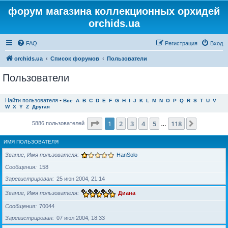
форум магазина коллекционных орхидей
orchids.ua
FAQ
Регистрация
Вход
orchids.ua
Список форумов
Пользователи
Пользователи
Найти пользователя
•
Все
A
B
C
D
E
F
G
H
I
J
K
L
M
N
O
P
Q
R
S
T
U
V
W
X
Y
Z
Другая
Страница
1
из
118
1
2
3
4
5
118
След.
5886 пользователей
…
ИМЯ ПОЛЬЗОВАТЕЛЯ
Звание, Имя пользователя
HanSolo
Сообщения
158
Зарегистрирован
25 июн 2004, 21:14
Звание, Имя пользователя
Диана
Сообщения
70044
Зарегистрирован
07 июл 2004, 18:33