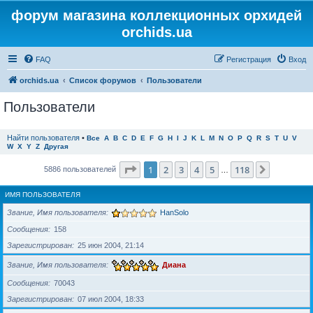
форум магазина коллекционных орхидей
orchids.ua
FAQ
Регистрация
Вход
orchids.ua
Список форумов
Пользователи
Пользователи
Найти пользователя
•
Все
A
B
C
D
E
F
G
H
I
J
K
L
M
N
O
P
Q
R
S
T
U
V
W
X
Y
Z
Другая
Страница
1
из
118
1
2
3
4
5
118
След.
5886 пользователей
…
ИМЯ ПОЛЬЗОВАТЕЛЯ
Звание, Имя пользователя
HanSolo
Сообщения
158
Зарегистрирован
25 июн 2004, 21:14
Звание, Имя пользователя
Диана
Сообщения
70043
Зарегистрирован
07 июл 2004, 18:33