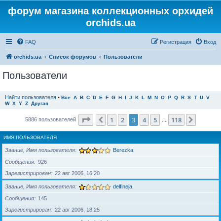
форум магазина коллекционных орхидей
orchids.ua
FAQ
Регистрация
Вход
orchids.ua
Список форумов
Пользователи
Пользователи
Найти пользователя
•
Все
A
B
C
D
E
F
G
H
I
J
K
L
M
N
O
P
Q
R
S
T
U
V
W
X
Y
Z
Другая
Страница
3
из
118
1
2
3
4
5
118
Пред.
След.
5886 пользователей
…
ИМЯ ПОЛЬЗОВАТЕЛЯ
Звание, Имя пользователя
Berezka
Сообщения
926
Зарегистрирован
22 авг 2006, 16:20
Звание, Имя пользователя
delfineja
Сообщения
145
Зарегистрирован
22 авг 2006, 18:25