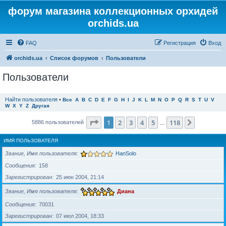
форум магазина коллекционных орхидей
orchids.ua
FAQ
Регистрация
Вход
orchids.ua
Список форумов
Пользователи
Пользователи
Найти пользователя
•
Все
A
B
C
D
E
F
G
H
I
J
K
L
M
N
O
P
Q
R
S
T
U
V
W
X
Y
Z
Другая
Страница
1
из
118
1
2
3
4
5
118
След.
5886 пользователей
…
ИМЯ ПОЛЬЗОВАТЕЛЯ
Звание, Имя пользователя
HanSolo
Сообщения
158
Зарегистрирован
25 июн 2004, 21:14
Звание, Имя пользователя
Диана
Сообщения
70031
Зарегистрирован
07 июл 2004, 18:33