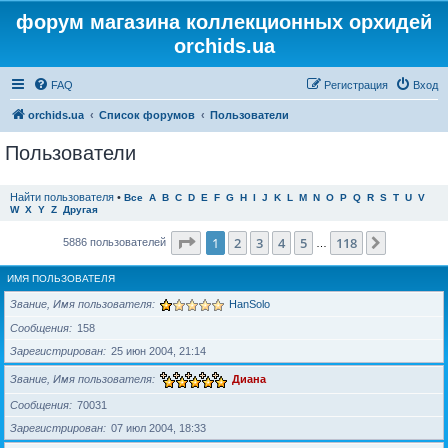
форум магазина коллекционных орхидей
orchids.ua
FAQ
Регистрация
Вход
orchids.ua
Список форумов
Пользователи
Пользователи
Найти пользователя
•
Все
A
B
C
D
E
F
G
H
I
J
K
L
M
N
O
P
Q
R
S
T
U
V
W
X
Y
Z
Другая
Страница
1
из
118
1
2
3
4
5
118
След.
5886 пользователей
…
ИМЯ ПОЛЬЗОВАТЕЛЯ
Звание, Имя пользователя
HanSolo
Сообщения
158
Зарегистрирован
25 июн 2004, 21:14
Звание, Имя пользователя
Диана
Сообщения
70031
Зарегистрирован
07 июл 2004, 18:33