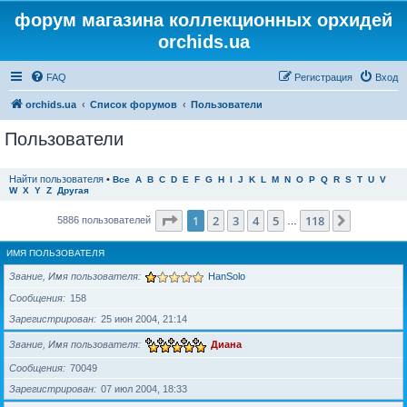
форум магазина коллекционных орхидей
orchids.ua
FAQ
Регистрация
Вход
orchids.ua
Список форумов
Пользователи
Пользователи
Найти пользователя
•
Все
A
B
C
D
E
F
G
H
I
J
K
L
M
N
O
P
Q
R
S
T
U
V
W
X
Y
Z
Другая
Страница
1
из
118
1
2
3
4
5
118
След.
5886 пользователей
…
ИМЯ ПОЛЬЗОВАТЕЛЯ
Звание, Имя пользователя
HanSolo
Сообщения
158
Зарегистрирован
25 июн 2004, 21:14
Звание, Имя пользователя
Диана
Сообщения
70049
Зарегистрирован
07 июл 2004, 18:33