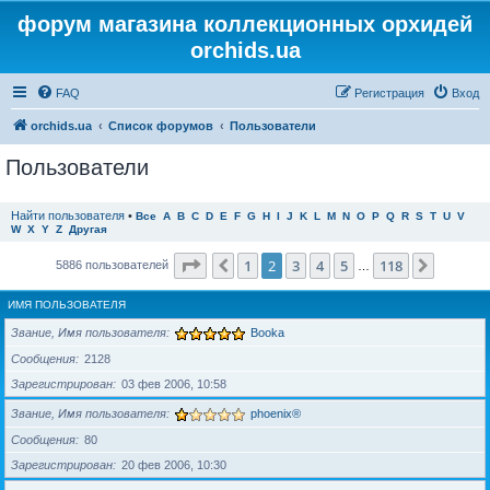
форум магазина коллекционных орхидей
orchids.ua
FAQ
Регистрация
Вход
orchids.ua
Список форумов
Пользователи
Пользователи
Найти пользователя
•
Все
A
B
C
D
E
F
G
H
I
J
K
L
M
N
O
P
Q
R
S
T
U
V
W
X
Y
Z
Другая
Страница
2
из
118
1
2
3
4
5
118
Пред.
След.
5886 пользователей
…
ИМЯ ПОЛЬЗОВАТЕЛЯ
Звание, Имя пользователя
Booka
Сообщения
2128
Зарегистрирован
03 фев 2006, 10:58
Звание, Имя пользователя
phoenix®
Сообщения
80
Зарегистрирован
20 фев 2006, 10:30