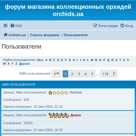
форум магазина коллекционных орхидей
orchids.ua
FAQ
Регистрация
Вход
orchids.ua
Список форумов
Пользователи
Пользователи
Найти пользователя
•
Все
A
B
C
D
E
F
G
H
I
J
K
L
M
N
O
P
Q
R
S
T
U
V
W
X
Y
Z
Другая
Страница
1
из
118
1
2
3
4
5
118
След.
5886 пользователей
…
ИМЯ ПОЛЬЗОВАТЕЛЯ
Звание, Имя пользователя
HanSolo
Сообщения
158
Зарегистрирован
25 июн 2004, 21:14
Звание, Имя пользователя
Диана
Сообщения
70033
Зарегистрирован
07 июл 2004, 18:33