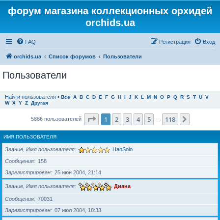
форум магазина коллекционных орхидей
orchids.ua
FAQ
Регистрация
Вход
orchids.ua
Список форумов
Пользователи
Пользователи
Найти пользователя
•
Все
A
B
C
D
E
F
G
H
I
J
K
L
M
N
O
P
Q
R
S
T
U
V
W
X
Y
Z
Другая
Страница
1
из
118
1
2
3
4
5
118
След.
5886 пользователей
…
ИМЯ ПОЛЬЗОВАТЕЛЯ
Звание, Имя пользователя
HanSolo
Сообщения
158
Зарегистрирован
25 июн 2004, 21:14
Звание, Имя пользователя
Диана
Сообщения
70031
Зарегистрирован
07 июл 2004, 18:33