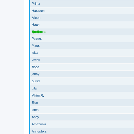
Prima
Наталия
Aileen
Надя
ДюДюка
Рыжик
Марк
luka
иттон
Лора
jonny
puriel
Lilip
Viktor.R.
Elen
lenta
Anny
Amazonia
Annushka