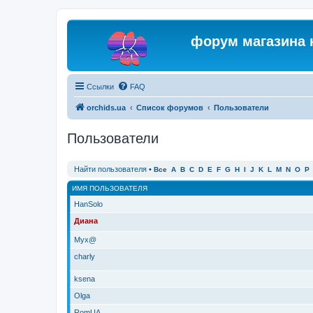
форум магазина 
Ссылки
FAQ
orchids.ua
Список форумов
Пользователи
Пользователи
Найти пользователя
•
Все
A
B
C
D
E
F
G
H
I
J
K
L
M
N
O
P
ИМЯ ПОЛЬЗОВАТЕЛЯ
HanSolo
Диана
Myx@
charly
ksena
Olga
RomUA