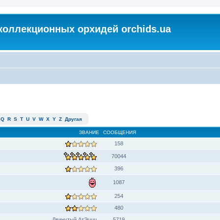
коллекционных орхидей orchids.ua
Q
R
S
T
U
V
W
X
Y
Z
Другая
ЗВАНИЕ
СООБЩЕНИЯ
158
70044
396
1087
254
480
Двинутый АтЭццц
5719