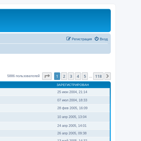
Регистрация
Вход
Страница
1
из
118
1
2
3
4
5
118
След.
5886 пользователей
…
ЗАРЕГИСТРИРОВАН
25 июн 2004, 21:14
07 июл 2004, 18:33
28 фев 2005, 16:09
10 апр 2005, 13:04
24 апр 2005, 14:01
26 апр 2005, 09:38
13 май 2005, 14:32