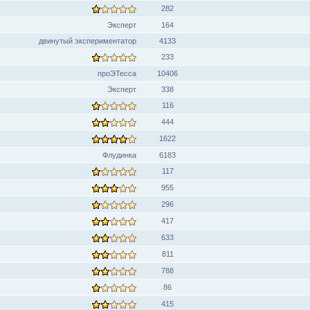
282
Эксперт
164
двинутый экспериментатор
4133
233
проЭТесса
10406
Эксперт
338
116
444
1622
Флудинка
6183
117
955
296
417
633
811
788
86
415