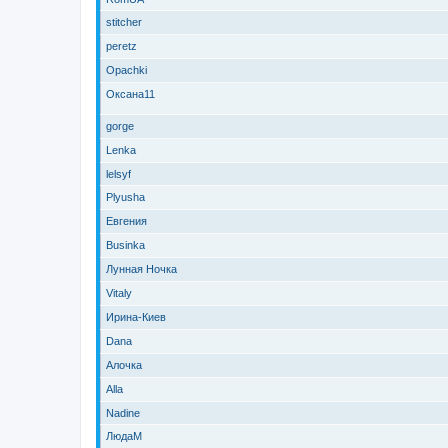
stitcher
peretz
Opachki
Оксана11
gorge
Lenka
lelsyf
Plyusha
Евгения
Businka
Лунная Ночка
Vitaly
Ирина-Киев
Dana
Алочка
Alla
Nadine
ЛюдаМ