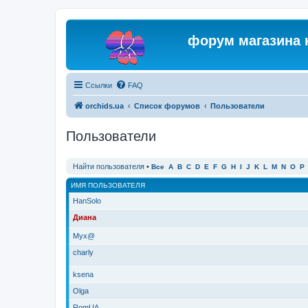
форум магазина 
Ссылки
FAQ
orchids.ua
Список форумов
Пользователи
Пользователи
Найти пользователя
•
Все
A
B
C
D
E
F
G
H
I
J
K
L
M
N
O
P
ИМЯ ПОЛЬЗОВАТЕЛЯ
HanSolo
Диана
Myx@
charly
ksena
Olga
RomUA