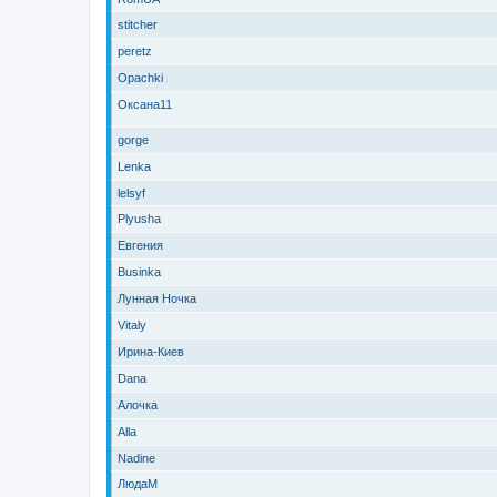
stitcher
peretz
Opachki
Оксана11
gorge
Lenka
lelsyf
Plyusha
Евгения
Businka
Лунная Ночка
Vitaly
Ирина-Киев
Dana
Алочка
Alla
Nadine
ЛюдаМ