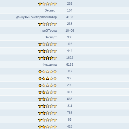
282
Эксперт
164
двинутый экспериментатор
4133
233
проЭТесса
10406
Эксперт
338
116
444
1622
Флудинка
6183
117
955
296
417
633
811
788
86
415