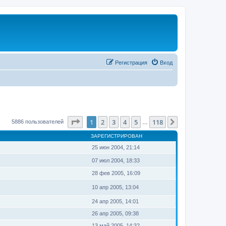
Регистрация
Вход
Страница
1
из
118
1
2
3
4
5
118
След.
5886 пользователей
…
ЗАРЕГИСТРИРОВАН
25 июн 2004, 21:14
07 июл 2004, 18:33
28 фев 2005, 16:09
10 апр 2005, 13:04
24 апр 2005, 14:01
26 апр 2005, 09:38
13 май 2005, 14:32