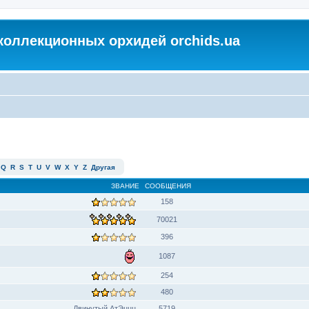
коллекционных орхидей orchids.ua
Q
R
S
T
U
V
W
X
Y
Z
Другая
ЗВАНИЕ
СООБЩЕНИЯ
158
70021
396
1087
254
480
Двинутый АтЭццц
5719