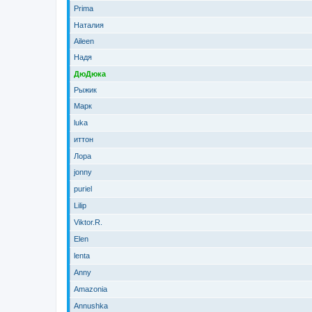
Prima
Наталия
Aileen
Надя
ДюДюка
Рыжик
Марк
luka
иттон
Лора
jonny
puriel
Lilip
Viktor.R.
Elen
lenta
Anny
Amazonia
Annushka