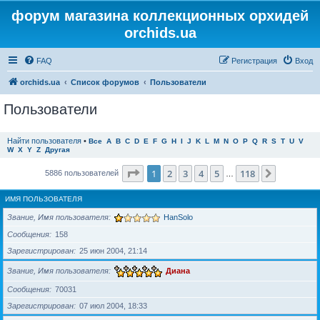
форум магазина коллекционных орхидей
orchids.ua
FAQ
Регистрация
Вход
orchids.ua
Список форумов
Пользователи
Пользователи
Найти пользователя
•
Все
A
B
C
D
E
F
G
H
I
J
K
L
M
N
O
P
Q
R
S
T
U
V
W
X
Y
Z
Другая
Страница
1
из
118
1
2
3
4
5
118
След.
5886 пользователей
…
ИМЯ ПОЛЬЗОВАТЕЛЯ
Звание, Имя пользователя
HanSolo
Сообщения
158
Зарегистрирован
25 июн 2004, 21:14
Звание, Имя пользователя
Диана
Сообщения
70031
Зарегистрирован
07 июл 2004, 18:33