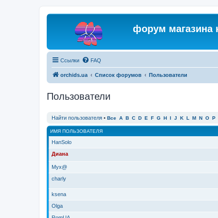
форум магазина 
Ссылки
FAQ
orchids.ua
Список форумов
Пользователи
Пользователи
Найти пользователя
•
Все
A
B
C
D
E
F
G
H
I
J
K
L
M
N
O
P
ИМЯ ПОЛЬЗОВАТЕЛЯ
HanSolo
Диана
Myx@
charly
ksena
Olga
RomUA