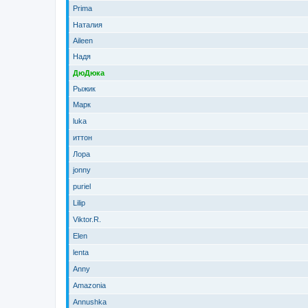
Prima
Наталия
Aileen
Надя
ДюДюка
Рыжик
Марк
luka
иттон
Лора
jonny
puriel
Lilip
Viktor.R.
Elen
lenta
Anny
Amazonia
Annushka