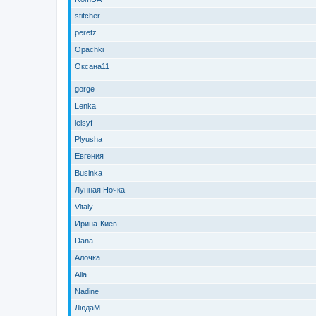
stitcher
peretz
Opachki
Оксана11
gorge
Lenka
lelsyf
Plyusha
Евгения
Businka
Лунная Ночка
Vitaly
Ирина-Киев
Dana
Алочка
Alla
Nadine
ЛюдаМ