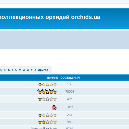
коллекционных орхидей orchids.ua
Q
R
S
T
U
V
W
X
Y
Z
Другая
ЗВАНИЕ
СООБЩЕНИЯ
158
70004
396
1087
254
480
Двинутый АтЭццц
5719