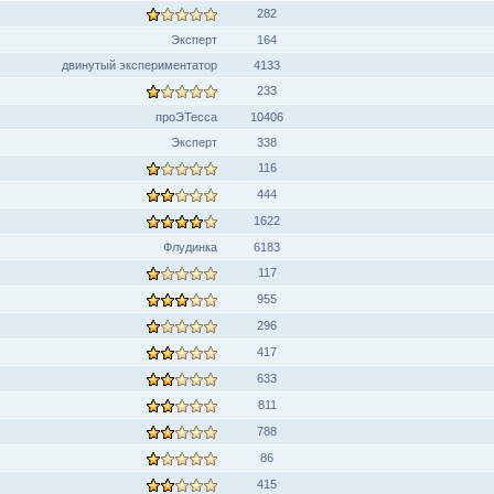
282
Эксперт
164
двинутый экспериментатор
4133
233
проЭТесса
10406
Эксперт
338
116
444
1622
Флудинка
6183
117
955
296
417
633
811
788
86
415