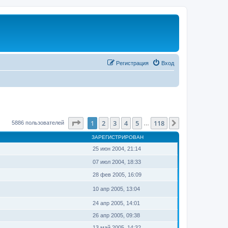
Регистрация
Вход
Страница
1
из
118
1
2
3
4
5
118
След.
5886 пользователей
…
ЗАРЕГИСТРИРОВАН
25 июн 2004, 21:14
07 июл 2004, 18:33
28 фев 2005, 16:09
10 апр 2005, 13:04
24 апр 2005, 14:01
26 апр 2005, 09:38
13 май 2005, 14:32