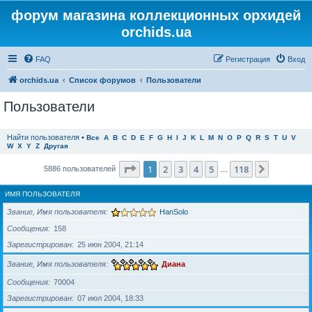
форум магазина коллекционных орхидей
orchids.ua
FAQ
Регистрация
Вход
orchids.ua
Список форумов
Пользователи
Пользователи
Найти пользователя
•
Все
A
B
C
D
E
F
G
H
I
J
K
L
M
N
O
P
Q
R
S
T
U
V
W
X
Y
Z
Другая
Страница
1
из
118
1
2
3
4
5
118
След.
5886 пользователей
…
ИМЯ ПОЛЬЗОВАТЕЛЯ
Звание, Имя пользователя
HanSolo
Сообщения
158
Зарегистрирован
25 июн 2004, 21:14
Звание, Имя пользователя
Диана
Сообщения
70004
Зарегистрирован
07 июл 2004, 18:33