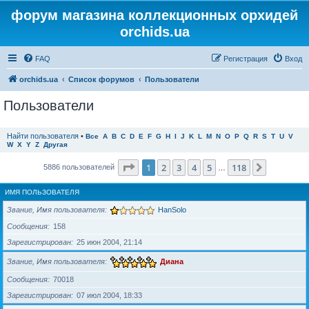
форум магазина коллекционных орхидей
orchids.ua
FAQ
Регистрация
Вход
orchids.ua
Список форумов
Пользователи
Пользователи
Найти пользователя
•
Все
A
B
C
D
E
F
G
H
I
J
K
L
M
N
O
P
Q
R
S
T
U
V
W
X
Y
Z
Другая
Страница
1
из
118
1
2
3
4
5
118
След.
5886 пользователей
…
ИМЯ ПОЛЬЗОВАТЕЛЯ
Звание, Имя пользователя
HanSolo
Сообщения
158
Зарегистрирован
25 июн 2004, 21:14
Звание, Имя пользователя
Диана
Сообщения
70018
Зарегистрирован
07 июл 2004, 18:33