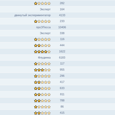
282
Эксперт
164
двинутый экспериментатор
4133
233
проЭТесса
10406
Эксперт
338
116
444
1622
Флудинка
6183
117
955
296
417
633
811
788
86
415