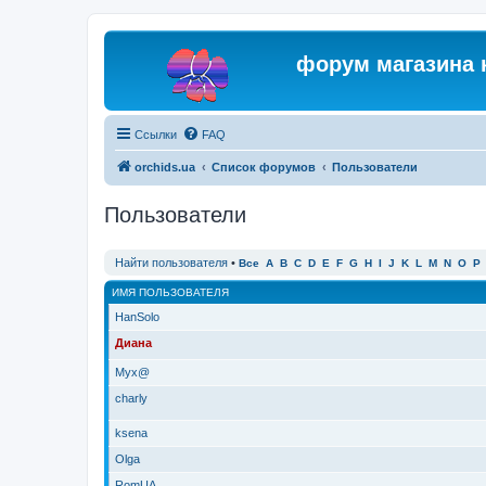
форум магазина 
Ссылки
FAQ
orchids.ua
Список форумов
Пользователи
Пользователи
Найти пользователя
•
Все
A
B
C
D
E
F
G
H
I
J
K
L
M
N
O
P
ИМЯ ПОЛЬЗОВАТЕЛЯ
HanSolo
Диана
Myx@
charly
ksena
Olga
RomUA