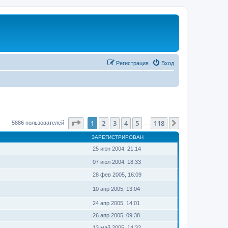
Регистрация
Вход
Страница
1
из
118
1
2
3
4
5
118
След.
5886 пользователей
…
ЗАРЕГИСТРИРОВАН
25 июн 2004, 21:14
07 июл 2004, 18:33
28 фев 2005, 16:09
10 апр 2005, 13:04
24 апр 2005, 14:01
26 апр 2005, 09:38
13 май 2005, 14:32