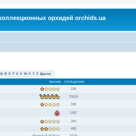
коллекционных орхидей orchids.ua
Q
R
S
T
U
V
W
X
Y
Z
Другая
ЗВАНИЕ
СООБЩЕНИЯ
158
70028
396
1087
254
480
Двинутый АтЭццц
5719