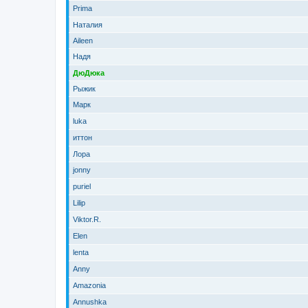
Prima
Наталия
Aileen
Надя
ДюДюка
Рыжик
Марк
luka
иттон
Лора
jonny
puriel
Lilip
Viktor.R.
Elen
lenta
Anny
Amazonia
Annushka