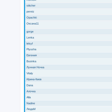
stitcher
peretz
Opachki
Оксана11
gorge
Lenka
lelsyf
Plyusha
Евгения
Businka
Лунная Ночка
Vitaly
Ирина-Киев
Dana
Алочка
Alla
Nadine
ЛюдаМ